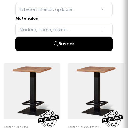
Exterior, interior, apilable…
Materiales
Madera, acero, resina…
Buscar
MESAS BARRA
MESAS COMFORT