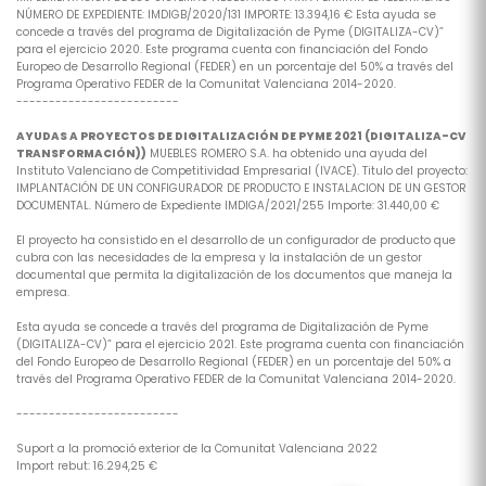
NÚMERO DE EXPEDIENTE: IMDIGB/2020/131 IMPORTE: 13.394,16 € Esta ayuda se
concede a través del programa de Digitalización de Pyme (DIGITALIZA-CV)”
para el ejercicio 2020. Este programa cuenta con financiación del Fondo
Europeo de Desarrollo Regional (FEDER) en un porcentaje del 50% a través del
Programa Operativo FEDER de la Comunitat Valenciana 2014-2020.
-------------------------
AYUDAS A PROYECTOS DE DIGITALIZACIÓN DE PYME 2021 (DIGITALIZA-CV
TRANSFORMACIÓN))
MUEBLES ROMERO S.A. ha obtenido una ayuda del
Instituto Valenciano de Competitividad Empresarial (IVACE). Titulo del proyecto:
IMPLANTACIÓN DE UN CONFIGURADOR DE PRODUCTO E INSTALACION DE UN GESTOR
DOCUMENTAL. Número de Expediente IMDIGA/2021/255 Importe: 31.440,00 €
El proyecto ha consistido en el desarrollo de un configurador de producto que
cubra con las necesidades de la empresa y la instalación de un gestor
documental que permita la digitalización de los documentos que maneja la
empresa.
Esta ayuda se concede a través del programa de Digitalización de Pyme
(DIGITALIZA-CV)” para el ejercicio 2021. Este programa cuenta con financiación
del Fondo Europeo de Desarrollo Regional (FEDER) en un porcentaje del 50% a
través del Programa Operativo FEDER de la Comunitat Valenciana 2014-2020.
-------------------------
Suport a la promoció exterior de la Comunitat Valenciana 2022
Import rebut: 16.294,25 €