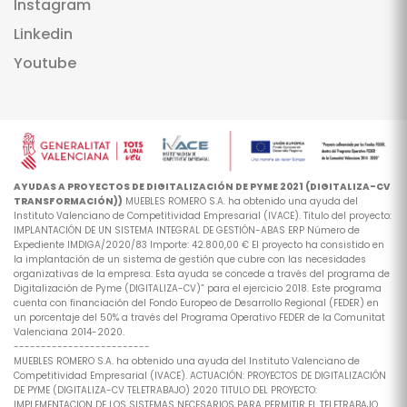
Instagram
Linkedin
Youtube
AYUDAS A PROYECTOS DE DIGITALIZACIÓN DE PYME 2021 (DIGITALIZA-CV
TRANSFORMACIÓN))
MUEBLES ROMERO S.A. ha obtenido una ayuda del
Instituto Valenciano de Competitividad Empresarial (IVACE). Titulo del proyecto:
IMPLANTACIÓN DE UN SISTEMA INTEGRAL DE GESTIÓN-ABAS ERP Número de
Expediente IMDIGA/2020/83 Importe: 42.800,00 € El proyecto ha consistido en
la implantación de un sistema de gestión que cubre con las necesidades
organizativas de la empresa. Esta ayuda se concede a través del programa de
Digitalización de Pyme (DIGITALIZA-CV)” para el ejercicio 2018. Este programa
cuenta con financiación del Fondo Europeo de Desarrollo Regional (FEDER) en
un porcentaje del 50% a través del Programa Operativo FEDER de la Comunitat
Valenciana 2014-2020.
-------------------------
MUEBLES ROMERO S.A. ha obtenido una ayuda del Instituto Valenciano de
Competitividad Empresarial (IVACE). ACTUACIÓN: PROYECTOS DE DIGITALIZACIÓN
DE PYME (DIGITALIZA-CV TELETRABAJO) 2020 TITULO DEL PROYECTO:
IMPLEMENTACION DE LOS SISTEMAS NECESARIOS PARA PERMITIR EL TELETRABAJO