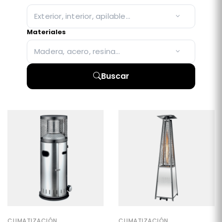
Exterior, interior, apilable…
Materiales
Madera, acero, resina…
Buscar
CLIMATIZACIÓN
CLIMATIZACIÓN