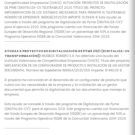
Competitividad Empresarial (IVACE). ACTUACIÓN: PROYECTOS DE DIGITALIZACIÓN
DE PYME (DIGITALIZA-CV TELETRABAJO) 2020 TITULO DEL PROYECTO:
IMPLEMENTACION DE LOS SISTEMAS NECESARIOS PARA PERMITIR EL TELETRABAJO
NÚMERO DE EXPEDIENTE: IMDIGB/2020/131 IMPORTE: 13.394,16 € Esta ayuda se
concede a través del programa de Digitalización de Pyme (DIGITALIZA-CV)”
para el ejercicio 2020. Este programa cuenta con financiación del Fondo
Europeo de Desarrollo Regional (FEDER) en un porcentaje del 50% a través del
Programa Operativo FEDER de la Comunitat Valenciana 2014-2020.
-------------------------
AYUDAS A PROYECTOS DE DIGITALIZACIÓN DE PYME 2021 (DIGITALIZA-CV
TRANSFORMACIÓN))
MUEBLES ROMERO S.A. ha obtenido una ayuda del
Instituto Valenciano de Competitividad Empresarial (IVACE). Titulo del proyecto:
IMPLANTACIÓN DE UN CONFIGURADOR DE PRODUCTO E INSTALACION DE UN GESTOR
DOCUMENTAL. Número de Expediente IMDIGA/2021/255 Importe: 31.440,00 €
El proyecto ha consistido en el desarrollo de un configurador de producto que
cubra con las necesidades de la empresa y la instalación de un gestor
documental que permita la digitalización de los documentos que maneja la
empresa.
Esta ayuda se concede a través del programa de Digitalización de Pyme
(DIGITALIZA-CV)” para el ejercicio 2021. Este programa cuenta con financiación
del Fondo Europeo de Desarrollo Regional (FEDER) en un porcentaje del 50% a
través del Programa Operativo FEDER de la Comunitat Valenciana 2014-2020.
-------------------------