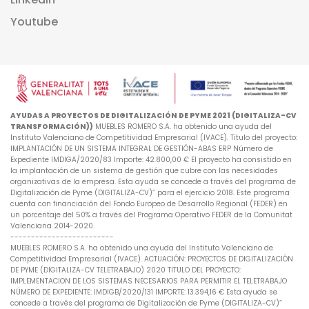
Youtube
AYUDAS A PROYECTOS DE DIGITALIZACIÓN DE PYME 2021 (DIGITALIZA-CV
TRANSFORMACIÓN))
MUEBLES ROMERO S.A. ha obtenido una ayuda del
Instituto Valenciano de Competitividad Empresarial (IVACE). Titulo del proyecto:
IMPLANTACIÓN DE UN SISTEMA INTEGRAL DE GESTIÓN-ABAS ERP Número de
Expediente IMDIGA/2020/83 Importe: 42.800,00 € El proyecto ha consistido en
la implantación de un sistema de gestión que cubre con las necesidades
organizativas de la empresa. Esta ayuda se concede a través del programa de
Digitalización de Pyme (DIGITALIZA-CV)” para el ejercicio 2018. Este programa
cuenta con financiación del Fondo Europeo de Desarrollo Regional (FEDER) en
un porcentaje del 50% a través del Programa Operativo FEDER de la Comunitat
Valenciana 2014-2020.
-------------------------
MUEBLES ROMERO S.A. ha obtenido una ayuda del Instituto Valenciano de
Competitividad Empresarial (IVACE). ACTUACIÓN: PROYECTOS DE DIGITALIZACIÓN
DE PYME (DIGITALIZA-CV TELETRABAJO) 2020 TITULO DEL PROYECTO:
IMPLEMENTACION DE LOS SISTEMAS NECESARIOS PARA PERMITIR EL TELETRABAJO
NÚMERO DE EXPEDIENTE: IMDIGB/2020/131 IMPORTE: 13.394,16 € Esta ayuda se
concede a través del programa de Digitalización de Pyme (DIGITALIZA-CV)”