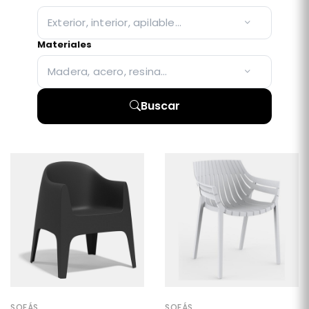
Exterior, interior, apilable…
Materiales
Madera, acero, resina…
Buscar
SOFÁS
SOFÁS