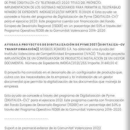
DE PYME (DIGITALIZA-CV TELETRABAJO) 2020 TITULO DEL PROYECTO:
IMPLEMENTACION DE LOS SISTEMAS NECESARIOS PARA PERMITIR EL TELETRABAJO
NÚMERO DE EXPEDIENTE: IMDIGB/2020/131 IMPORTE: 13.394,16 € Esta ayuda se
concede a través del programa de Digitalización de Pyme (DIGITALIZA-CV)”
para el ejercicio 2020. Este programa cuenta con financiación del Fondo
Europeo de Desarrollo Regional (FEDER) en un porcentaje del 50% a través del
Programa Operativo FEDER de la Comunitat Valenciana 2014-2020.
-------------------------
AYUDAS A PROYECTOS DE DIGITALIZACIÓN DE PYME 2021 (DIGITALIZA-CV
TRANSFORMACIÓN))
MUEBLES ROMERO S.A. ha obtenido una ayuda del
Instituto Valenciano de Competitividad Empresarial (IVACE). Titulo del proyecto:
IMPLANTACIÓN DE UN CONFIGURADOR DE PRODUCTO E INSTALACION DE UN GESTOR
DOCUMENTAL. Número de Expediente IMDIGA/2021/255 Importe: 31.440,00 €
El proyecto ha consistido en el desarrollo de un configurador de producto que
cubra con las necesidades de la empresa y la instalación de un gestor
documental que permita la digitalización de los documentos que maneja la
empresa.
Esta ayuda se concede a través del programa de Digitalización de Pyme
(DIGITALIZA-CV)” para el ejercicio 2021. Este programa cuenta con financiación
del Fondo Europeo de Desarrollo Regional (FEDER) en un porcentaje del 50% a
través del Programa Operativo FEDER de la Comunitat Valenciana 2014-2020.
-------------------------
Suport a la promoció exterior de la Comunitat Valenciana 2022