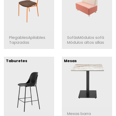
Plegables
Apilables
Sofás
Módulos sofá
Tapizadas
Módulos altos sillas
Taburetes
Mesas
Mesas barra