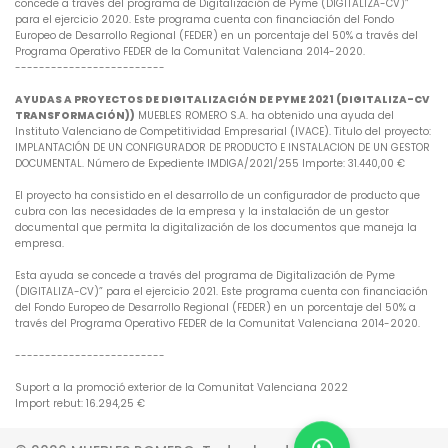
concede a través del programa de Digitalización de Pyme (DIGITALIZA-CV)”
para el ejercicio 2020. Este programa cuenta con financiación del Fondo
Europeo de Desarrollo Regional (FEDER) en un porcentaje del 50% a través del
Programa Operativo FEDER de la Comunitat Valenciana 2014-2020.
-------------------------
AYUDAS A PROYECTOS DE DIGITALIZACIÓN DE PYME 2021 (DIGITALIZA-CV
TRANSFORMACIÓN))
MUEBLES ROMERO S.A. ha obtenido una ayuda del
Instituto Valenciano de Competitividad Empresarial (IVACE). Titulo del proyecto:
IMPLANTACIÓN DE UN CONFIGURADOR DE PRODUCTO E INSTALACION DE UN GESTOR
DOCUMENTAL. Número de Expediente IMDIGA/2021/255 Importe: 31.440,00 €
El proyecto ha consistido en el desarrollo de un configurador de producto que
cubra con las necesidades de la empresa y la instalación de un gestor
documental que permita la digitalización de los documentos que maneja la
empresa.
Esta ayuda se concede a través del programa de Digitalización de Pyme
(DIGITALIZA-CV)” para el ejercicio 2021. Este programa cuenta con financiación
del Fondo Europeo de Desarrollo Regional (FEDER) en un porcentaje del 50% a
través del Programa Operativo FEDER de la Comunitat Valenciana 2014-2020.
-------------------------
Suport a la promoció exterior de la Comunitat Valenciana 2022
Import rebut: 16.294,25 €