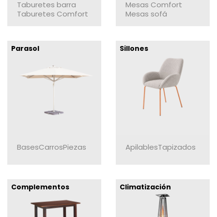
Taburetes barra
Mesas Comfort
Taburetes Comfort
Mesas sofá
Parasol
Sillones
Bases
Carros
Piezas
Apilables
Tapizados
Complementos
Climatización