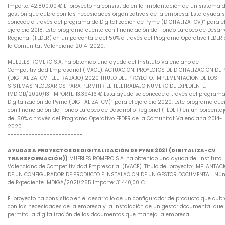
Importe: 42.800,00 € El proyecto ha consistido en la implantación de un sistema 
gestión que cubre con las necesidades organizativas de la empresa. Esta ayuda 
concede a través del programa de Digitalización de Pyme (DIGITALIZA-CV)” para e
ejercicio 2018. Este programa cuenta con financiación del Fondo Europeo de Desarr
Regional (FEDER) en un porcentaje del 50% a través del Programa Operativo FEDER
la Comunitat Valenciana 2014-2020.
-------------------------
MUEBLES ROMERO S.A. ha obtenido una ayuda del Instituto Valenciano de
Competitividad Empresarial (IVACE). ACTUACIÓN: PROYECTOS DE DIGITALIZACIÓN DE 
(DIGITALIZA-CV TELETRABAJO) 2020 TITULO DEL PROYECTO: IMPLEMENTACION DE LOS
SISTEMAS NECESARIOS PARA PERMITIR EL TELETRABAJO NÚMERO DE EXPEDIENTE:
IMDIGB/2020/131 IMPORTE: 13.394,16 € Esta ayuda se concede a través del program
Digitalización de Pyme (DIGITALIZA-CV)” para el ejercicio 2020. Este programa cue
con financiación del Fondo Europeo de Desarrollo Regional (FEDER) en un porcentaj
del 50% a través del Programa Operativo FEDER de la Comunitat Valenciana 2014-
2020.
-------------------------
AYUDAS A PROYECTOS DE DIGITALIZACIÓN DE PYME 2021 (DIGITALIZA-CV
TRANSFORMACIÓN))
MUEBLES ROMERO S.A. ha obtenido una ayuda del Instituto
Valenciano de Competitividad Empresarial (IVACE). Titulo del proyecto: IMPLANTAC
DE UN CONFIGURADOR DE PRODUCTO E INSTALACION DE UN GESTOR DOCUMENTAL. Nú
de Expediente IMDIGA/2021/255 Importe: 31.440,00 €
El proyecto ha consistido en el desarrollo de un configurador de producto que cub
con las necesidades de la empresa y la instalación de un gestor documental que
permita la digitalización de los documentos que maneja la empresa.