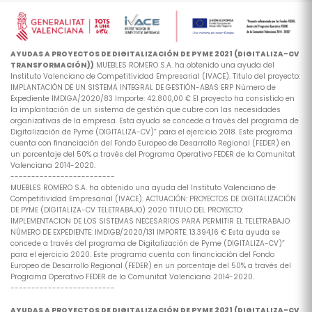
AYUDAS A PROYECTOS DE DIGITALIZACIÓN DE PYME 2021 (DIGITALIZA-CV
TRANSFORMACIÓN))
MUEBLES ROMERO S.A. ha obtenido una ayuda del
Instituto Valenciano de Competitividad Empresarial (IVACE). Titulo del proyecto:
IMPLANTACIÓN DE UN SISTEMA INTEGRAL DE GESTIÓN-ABAS ERP Número de
Expediente IMDIGA/2020/83 Importe: 42.800,00 € El proyecto ha consistido en
la implantación de un sistema de gestión que cubre con las necesidades
organizativas de la empresa. Esta ayuda se concede a través del programa de
Digitalización de Pyme (DIGITALIZA-CV)” para el ejercicio 2018. Este programa
cuenta con financiación del Fondo Europeo de Desarrollo Regional (FEDER) en
un porcentaje del 50% a través del Programa Operativo FEDER de la Comunitat
Valenciana 2014-2020.
-------------------------
MUEBLES ROMERO S.A. ha obtenido una ayuda del Instituto Valenciano de
Competitividad Empresarial (IVACE). ACTUACIÓN: PROYECTOS DE DIGITALIZACIÓN
DE PYME (DIGITALIZA-CV TELETRABAJO) 2020 TITULO DEL PROYECTO:
IMPLEMENTACION DE LOS SISTEMAS NECESARIOS PARA PERMITIR EL TELETRABAJO
NÚMERO DE EXPEDIENTE: IMDIGB/2020/131 IMPORTE: 13.394,16 € Esta ayuda se
concede a través del programa de Digitalización de Pyme (DIGITALIZA-CV)”
para el ejercicio 2020. Este programa cuenta con financiación del Fondo
Europeo de Desarrollo Regional (FEDER) en un porcentaje del 50% a través del
Programa Operativo FEDER de la Comunitat Valenciana 2014-2020.
-------------------------
AYUDAS A PROYECTOS DE DIGITALIZACIÓN DE PYME 2021 (DIGITALIZA-CV