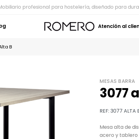
Mobiliario profesional para hostelería, diseñado para dura
log
Atención al clie
Alta B
MESAS BARRA
3077 a
REF: 3077 ALTA 
Mesa alta de di
acero y tablero