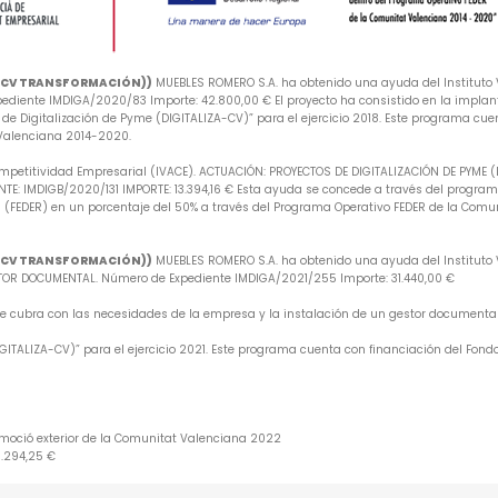
A-CV TRANSFORMACIÓN))
MUEBLES ROMERO S.A. ha obtenido una ayuda del Instituto V
iente IMDIGA/2020/83 Importe: 42.800,00 € El proyecto ha consistido en la implan
e Digitalización de Pyme (DIGITALIZA-CV)” para el ejercicio 2018. Este programa cuen
 Valenciana 2014-2020.
mpetitividad Empresarial (IVACE). ACTUACIÓN: PROYECTOS DE DIGITALIZACIÓN DE PYME 
: IMDIGB/2020/131 IMPORTE: 13.394,16 € Esta ayuda se concede a través del programa 
 (FEDER) en un porcentaje del 50% a través del Programa Operativo FEDER de la Comu
A-CV TRANSFORMACIÓN))
MUEBLES ROMERO S.A. ha obtenido una ayuda del Instituto V
R DOCUMENTAL. Número de Expediente IMDIGA/2021/255 Importe: 31.440,00 €
 que cubra con las necesidades de la empresa y la instalación de un gestor document
ITALIZA-CV)” para el ejercicio 2021. Este programa cuenta con financiación del Fondo
omoció exterior de la Comunitat Valenciana 2022
6.294,25 €