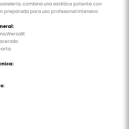
hostelería, combina una estética potente con
n preparada para uso profesional intensivo.
neral:
a,Werzalit
acerado
arta.
cnica:
s: