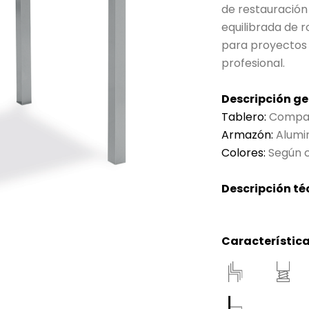
de restauración
equilibrada de r
para proyectos
profesional.
Descripción ge
Tablero:
Compac
Armazón:
Alumi
Colores:
Según c
Descripción té
Característica