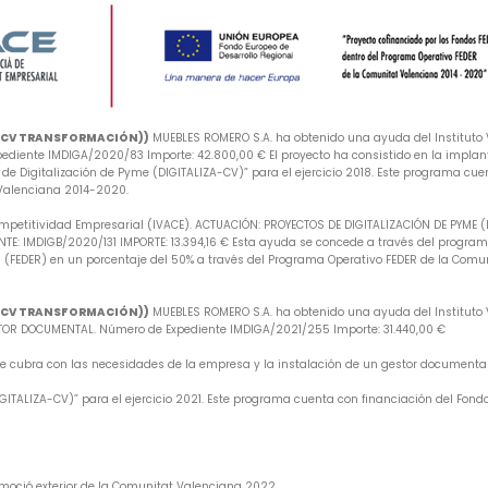
A-CV TRANSFORMACIÓN))
MUEBLES ROMERO S.A. ha obtenido una ayuda del Instituto V
iente IMDIGA/2020/83 Importe: 42.800,00 € El proyecto ha consistido en la implan
e Digitalización de Pyme (DIGITALIZA-CV)” para el ejercicio 2018. Este programa cuen
 Valenciana 2014-2020.
mpetitividad Empresarial (IVACE). ACTUACIÓN: PROYECTOS DE DIGITALIZACIÓN DE PYME 
: IMDIGB/2020/131 IMPORTE: 13.394,16 € Esta ayuda se concede a través del programa 
 (FEDER) en un porcentaje del 50% a través del Programa Operativo FEDER de la Comu
A-CV TRANSFORMACIÓN))
MUEBLES ROMERO S.A. ha obtenido una ayuda del Instituto V
R DOCUMENTAL. Número de Expediente IMDIGA/2021/255 Importe: 31.440,00 €
 que cubra con las necesidades de la empresa y la instalación de un gestor document
ITALIZA-CV)” para el ejercicio 2021. Este programa cuenta con financiación del Fondo
omoció exterior de la Comunitat Valenciana 2022