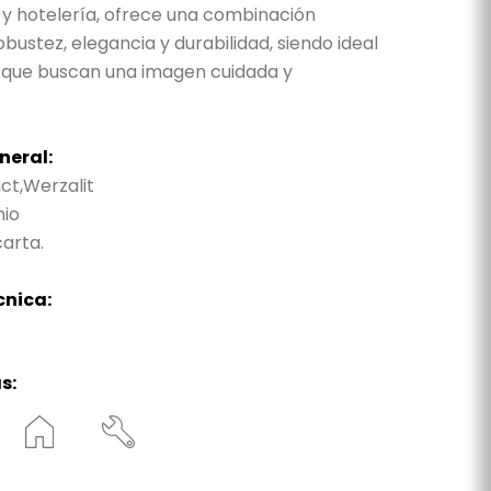
 y hotelería, ofrece una combinación
obustez, elegancia y durabilidad, siendo ideal
 que buscan una imagen cuidada y
neral:
t,Werzalit
nio
arta.
cnica:
s: