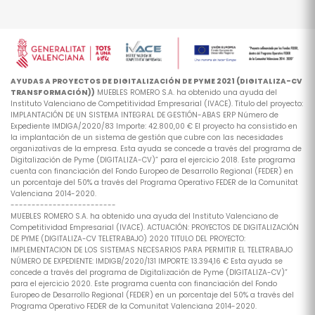
AYUDAS A PROYECTOS DE DIGITALIZACIÓN DE PYME 2021 (DIGITALIZA-CV
TRANSFORMACIÓN))
MUEBLES ROMERO S.A. ha obtenido una ayuda del
Instituto Valenciano de Competitividad Empresarial (IVACE). Titulo del proyecto:
IMPLANTACIÓN DE UN SISTEMA INTEGRAL DE GESTIÓN-ABAS ERP Número de
Expediente IMDIGA/2020/83 Importe: 42.800,00 € El proyecto ha consistido en
la implantación de un sistema de gestión que cubre con las necesidades
organizativas de la empresa. Esta ayuda se concede a través del programa de
Digitalización de Pyme (DIGITALIZA-CV)” para el ejercicio 2018. Este programa
cuenta con financiación del Fondo Europeo de Desarrollo Regional (FEDER) en
un porcentaje del 50% a través del Programa Operativo FEDER de la Comunitat
Valenciana 2014-2020.
-------------------------
MUEBLES ROMERO S.A. ha obtenido una ayuda del Instituto Valenciano de
Competitividad Empresarial (IVACE). ACTUACIÓN: PROYECTOS DE DIGITALIZACIÓN
DE PYME (DIGITALIZA-CV TELETRABAJO) 2020 TITULO DEL PROYECTO:
IMPLEMENTACION DE LOS SISTEMAS NECESARIOS PARA PERMITIR EL TELETRABAJO
NÚMERO DE EXPEDIENTE: IMDIGB/2020/131 IMPORTE: 13.394,16 € Esta ayuda se
concede a través del programa de Digitalización de Pyme (DIGITALIZA-CV)”
para el ejercicio 2020. Este programa cuenta con financiación del Fondo
Europeo de Desarrollo Regional (FEDER) en un porcentaje del 50% a través del
Programa Operativo FEDER de la Comunitat Valenciana 2014-2020.