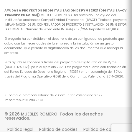
-------------------------
AYUDAS A PROYECTOS DE DIGITALIZACIÓN DE PYME 2021 (DIGITALIZA-CV
TRANSFORMACIÓN))
MUEBLES ROMERO S.A. ha obtenido una ayuda del
Instituto Valenciano de Competitividad Empresarial (IVACE). Titulo del proyecto:
IMPLANTACIÓN DE UN CONFIGURADOR DE PRODUCTO E INSTALACION DE UN GESTOR
DOCUMENTAL. Número de Expediente IMDIGA/2021/255 Importe: 31.440,00 €
El proyecto ha consistido en el desarrollo de un configurador de producto que
cubra con las necesidades de la empresa y la instalación de un gestor
documental que permita la digitalización de los documentos que maneja la
empresa.
Esta ayuda se concede a través del programa de Digitalización de Pyme
(DIGITALIZA-CV)” para el ejercicio 2021. Este programa cuenta con financiación
del Fondo Europeo de Desarrollo Regional (FEDER) en un porcentaje del 50% a
través del Programa Operativo FEDER de la Comunitat Valenciana 2014-2020.
-------------------------
Suport a la promoció exterior de la Comunitat Valenciana 2022
Import rebut: 16.294,25 €
© 2026 MUEBLES ROMERO. Todos los derechos
reservados.
Política legal
Política de cookies
Política de calidad