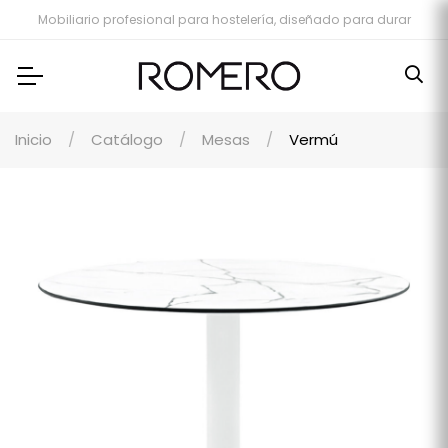
Mobiliario profesional para hostelería, diseñado para durar
Inicio
Catálogo
Mesas
Vermú