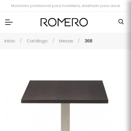
Mobiliario profesional para hostelería, diseñado para durar
Inicio
Catálogo
Mesas
368