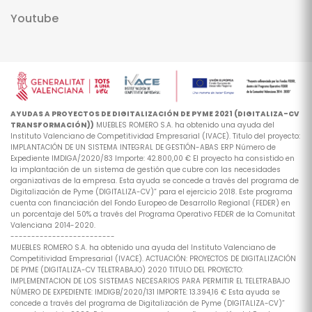
Youtube
AYUDAS A PROYECTOS DE DIGITALIZACIÓN DE PYME 2021 (DIGITALIZA-CV
TRANSFORMACIÓN))
MUEBLES ROMERO S.A. ha obtenido una ayuda del
Instituto Valenciano de Competitividad Empresarial (IVACE). Titulo del proyecto:
IMPLANTACIÓN DE UN SISTEMA INTEGRAL DE GESTIÓN-ABAS ERP Número de
Expediente IMDIGA/2020/83 Importe: 42.800,00 € El proyecto ha consistido en
la implantación de un sistema de gestión que cubre con las necesidades
organizativas de la empresa. Esta ayuda se concede a través del programa de
Digitalización de Pyme (DIGITALIZA-CV)” para el ejercicio 2018. Este programa
cuenta con financiación del Fondo Europeo de Desarrollo Regional (FEDER) en
un porcentaje del 50% a través del Programa Operativo FEDER de la Comunitat
Valenciana 2014-2020.
-------------------------
MUEBLES ROMERO S.A. ha obtenido una ayuda del Instituto Valenciano de
Competitividad Empresarial (IVACE). ACTUACIÓN: PROYECTOS DE DIGITALIZACIÓN
DE PYME (DIGITALIZA-CV TELETRABAJO) 2020 TITULO DEL PROYECTO:
IMPLEMENTACION DE LOS SISTEMAS NECESARIOS PARA PERMITIR EL TELETRABAJO
NÚMERO DE EXPEDIENTE: IMDIGB/2020/131 IMPORTE: 13.394,16 € Esta ayuda se
concede a través del programa de Digitalización de Pyme (DIGITALIZA-CV)”