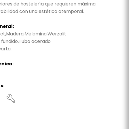
iores de hostelería que requieren máxima
rabilidad con una estética atemporal.
neral:
t,Madera,Melamina,Werzalit
 fundido,Tubo acerado
arta.
cnica:
s: