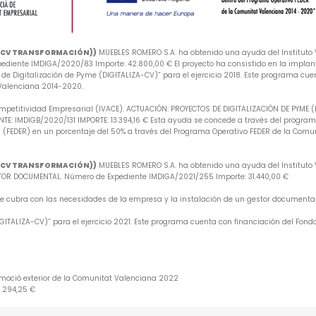
A-CV TRANSFORMACIÓN))
MUEBLES ROMERO S.A. ha obtenido una ayuda del Instituto V
iente IMDIGA/2020/83 Importe: 42.800,00 € El proyecto ha consistido en la implan
e Digitalización de Pyme (DIGITALIZA-CV)” para el ejercicio 2018. Este programa cuen
 Valenciana 2014-2020.
mpetitividad Empresarial (IVACE). ACTUACIÓN: PROYECTOS DE DIGITALIZACIÓN DE PYME 
: IMDIGB/2020/131 IMPORTE: 13.394,16 € Esta ayuda se concede a través del programa 
 (FEDER) en un porcentaje del 50% a través del Programa Operativo FEDER de la Comu
A-CV TRANSFORMACIÓN))
MUEBLES ROMERO S.A. ha obtenido una ayuda del Instituto V
R DOCUMENTAL. Número de Expediente IMDIGA/2021/255 Importe: 31.440,00 €
 que cubra con las necesidades de la empresa y la instalación de un gestor document
ITALIZA-CV)” para el ejercicio 2021. Este programa cuenta con financiación del Fondo
omoció exterior de la Comunitat Valenciana 2022
6.294,25 €