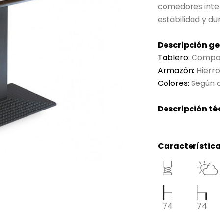
comedores inter
estabilidad y du
Descripción ge
Tablero:
Compac
Armazón:
Hierro
Colores:
Según c
Descripción té
Característica
74
74