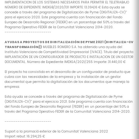
IMPLEMENTACION DE LOS SISTEMAS NECESARIOS PARA PERMITIR EL TELETRABAJO
NÚMERO DE EXPEDIENTE: IMDIGB/2020/131 IMPORTE: 13.394,16 € Esta ayuda se
concede a través del programa de Digitalización de Pyme (DIGITALIZA-CV)”
para el ejercicio 2020. Este programa cuenta con financiación del Fondo
Europeo de Desarrollo Regional (FEDER) en un porcentaje del 50% a través del
Programa Operativo FEDER de la Comunitat Valenciana 2014-2020.
-------------------------
AYUDAS A PROYECTOS DE DIGITALIZACIÓN DE PYME 2021 (DIGITALIZA-CV
TRANSFORMACIÓN))
MUEBLES ROMERO S.A. ha obtenido una ayuda del
Instituto Valenciano de Competitividad Empresarial (IVACE). Titulo del proyecto:
IMPLANTACIÓN DE UN CONFIGURADOR DE PRODUCTO E INSTALACION DE UN GESTOR
DOCUMENTAL. Número de Expediente IMDIGA/2021/255 Importe: 31.440,00 €
El proyecto ha consistido en el desarrollo de un configurador de producto que
cubra con las necesidades de la empresa y la instalación de un gestor
documental que permita la digitalización de los documentos que maneja la
empresa.
Esta ayuda se concede a través del programa de Digitalización de Pyme
(DIGITALIZA-CV)” para el ejercicio 2021. Este programa cuenta con financiación
del Fondo Europeo de Desarrollo Regional (FEDER) en un porcentaje del 50% a
través del Programa Operativo FEDER de la Comunitat Valenciana 2014-2020.
-------------------------
Suport a la promoció exterior de la Comunitat Valenciana 2022
Import rebut: 16.294,25 €