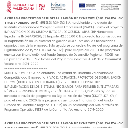
AYUDAS A PROYECTOS DE DIGITALIZACIÓN DE PYME 2021 (DIGITALIZA-CV
TRANSFORMACIÓN))
MUEBLES ROMERO S.A. ha obtenido una ayuda del
Instituto Valenciano de Competitividad Empresarial (IVACE). Titulo del proyecto:
IMPLANTACIÓN DE UN SISTEMA INTEGRAL DE GESTIÓN-ABAS ERP Número de
Expediente IMDIGA/2020/83 Importe: 42.800,00 € El proyecto ha consistido en
la implantación de un sistema de gestión que cubre con las necesidades
organizativas de la empresa. Esta ayuda se concede a través del programa de
Digitalización de Pyme (DIGITALIZA-CV)” para el ejercicio 2018. Este programa
cuenta con financiación del Fondo Europeo de Desarrollo Regional (FEDER) en
un porcentaje del 50% a través del Programa Operativo FEDER de la Comunitat
Valenciana 2014-2020.
-------------------------
MUEBLES ROMERO S.A. ha obtenido una ayuda del Instituto Valenciano de
Competitividad Empresarial (IVACE). ACTUACIÓN: PROYECTOS DE DIGITALIZACIÓN
DE PYME (DIGITALIZA-CV TELETRABAJO) 2020 TITULO DEL PROYECTO:
IMPLEMENTACION DE LOS SISTEMAS NECESARIOS PARA PERMITIR EL TELETRABAJO
NÚMERO DE EXPEDIENTE: IMDIGB/2020/131 IMPORTE: 13.394,16 € Esta ayuda se
concede a través del programa de Digitalización de Pyme (DIGITALIZA-CV)”
para el ejercicio 2020. Este programa cuenta con financiación del Fondo
Europeo de Desarrollo Regional (FEDER) en un porcentaje del 50% a través del
Programa Operativo FEDER de la Comunitat Valenciana 2014-2020.
-------------------------
AYUDAS A PROYECTOS DE DIGITALIZACIÓN DE PYME 2021 (DIGITALIZA-CV
TRANSFORMACIÓN))
MUEBLES ROMERO S.A. ha obtenido una ayuda del