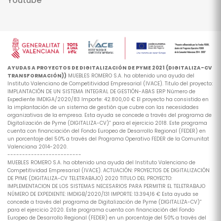
Youtube
AYUDAS A PROYECTOS DE DIGITALIZACIÓN DE PYME 2021 (DIGITALIZA-CV
TRANSFORMACIÓN))
MUEBLES ROMERO S.A. ha obtenido una ayuda del
Instituto Valenciano de Competitividad Empresarial (IVACE). Titulo del proyecto:
IMPLANTACIÓN DE UN SISTEMA INTEGRAL DE GESTIÓN-ABAS ERP Número de
Expediente IMDIGA/2020/83 Importe: 42.800,00 € El proyecto ha consistido en
la implantación de un sistema de gestión que cubre con las necesidades
organizativas de la empresa. Esta ayuda se concede a través del programa de
Digitalización de Pyme (DIGITALIZA-CV)” para el ejercicio 2018. Este programa
cuenta con financiación del Fondo Europeo de Desarrollo Regional (FEDER) en
un porcentaje del 50% a través del Programa Operativo FEDER de la Comunitat
Valenciana 2014-2020.
-------------------------
MUEBLES ROMERO S.A. ha obtenido una ayuda del Instituto Valenciano de
Competitividad Empresarial (IVACE). ACTUACIÓN: PROYECTOS DE DIGITALIZACIÓN
DE PYME (DIGITALIZA-CV TELETRABAJO) 2020 TITULO DEL PROYECTO:
IMPLEMENTACION DE LOS SISTEMAS NECESARIOS PARA PERMITIR EL TELETRABAJO
NÚMERO DE EXPEDIENTE: IMDIGB/2020/131 IMPORTE: 13.394,16 € Esta ayuda se
concede a través del programa de Digitalización de Pyme (DIGITALIZA-CV)”
para el ejercicio 2020. Este programa cuenta con financiación del Fondo
Europeo de Desarrollo Regional (FEDER) en un porcentaje del 50% a través del