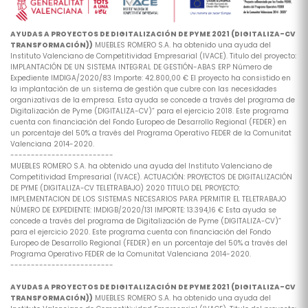
AYUDAS A PROYECTOS DE DIGITALIZACIÓN DE PYME 2021 (DIGITALIZA-CV
TRANSFORMACIÓN))
MUEBLES ROMERO S.A. ha obtenido una ayuda del
Instituto Valenciano de Competitividad Empresarial (IVACE). Titulo del proyecto:
IMPLANTACIÓN DE UN SISTEMA INTEGRAL DE GESTIÓN-ABAS ERP Número de
Expediente IMDIGA/2020/83 Importe: 42.800,00 € El proyecto ha consistido en
la implantación de un sistema de gestión que cubre con las necesidades
organizativas de la empresa. Esta ayuda se concede a través del programa de
Digitalización de Pyme (DIGITALIZA-CV)” para el ejercicio 2018. Este programa
cuenta con financiación del Fondo Europeo de Desarrollo Regional (FEDER) en
un porcentaje del 50% a través del Programa Operativo FEDER de la Comunitat
Valenciana 2014-2020.
-------------------------
MUEBLES ROMERO S.A. ha obtenido una ayuda del Instituto Valenciano de
Competitividad Empresarial (IVACE). ACTUACIÓN: PROYECTOS DE DIGITALIZACIÓN
DE PYME (DIGITALIZA-CV TELETRABAJO) 2020 TITULO DEL PROYECTO:
IMPLEMENTACION DE LOS SISTEMAS NECESARIOS PARA PERMITIR EL TELETRABAJO
NÚMERO DE EXPEDIENTE: IMDIGB/2020/131 IMPORTE: 13.394,16 € Esta ayuda se
concede a través del programa de Digitalización de Pyme (DIGITALIZA-CV)”
para el ejercicio 2020. Este programa cuenta con financiación del Fondo
Europeo de Desarrollo Regional (FEDER) en un porcentaje del 50% a través del
Programa Operativo FEDER de la Comunitat Valenciana 2014-2020.
-------------------------
AYUDAS A PROYECTOS DE DIGITALIZACIÓN DE PYME 2021 (DIGITALIZA-CV
TRANSFORMACIÓN))
MUEBLES ROMERO S.A. ha obtenido una ayuda del