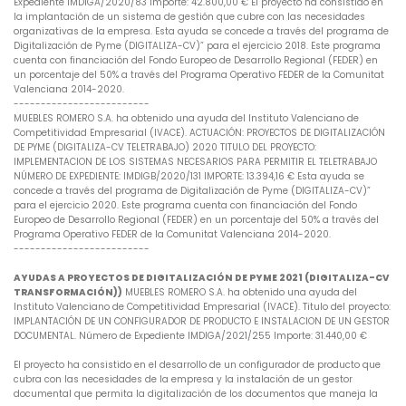
Expediente IMDIGA/2020/83 Importe: 42.800,00 € El proyecto ha consistido en
la implantación de un sistema de gestión que cubre con las necesidades
organizativas de la empresa. Esta ayuda se concede a través del programa de
Digitalización de Pyme (DIGITALIZA-CV)” para el ejercicio 2018. Este programa
cuenta con financiación del Fondo Europeo de Desarrollo Regional (FEDER) en
un porcentaje del 50% a través del Programa Operativo FEDER de la Comunitat
Valenciana 2014-2020.
-------------------------
MUEBLES ROMERO S.A. ha obtenido una ayuda del Instituto Valenciano de
Competitividad Empresarial (IVACE). ACTUACIÓN: PROYECTOS DE DIGITALIZACIÓN
DE PYME (DIGITALIZA-CV TELETRABAJO) 2020 TITULO DEL PROYECTO:
IMPLEMENTACION DE LOS SISTEMAS NECESARIOS PARA PERMITIR EL TELETRABAJO
NÚMERO DE EXPEDIENTE: IMDIGB/2020/131 IMPORTE: 13.394,16 € Esta ayuda se
concede a través del programa de Digitalización de Pyme (DIGITALIZA-CV)”
para el ejercicio 2020. Este programa cuenta con financiación del Fondo
Europeo de Desarrollo Regional (FEDER) en un porcentaje del 50% a través del
Programa Operativo FEDER de la Comunitat Valenciana 2014-2020.
-------------------------
AYUDAS A PROYECTOS DE DIGITALIZACIÓN DE PYME 2021 (DIGITALIZA-CV
TRANSFORMACIÓN))
MUEBLES ROMERO S.A. ha obtenido una ayuda del
Instituto Valenciano de Competitividad Empresarial (IVACE). Titulo del proyecto:
IMPLANTACIÓN DE UN CONFIGURADOR DE PRODUCTO E INSTALACION DE UN GESTOR
DOCUMENTAL. Número de Expediente IMDIGA/2021/255 Importe: 31.440,00 €
El proyecto ha consistido en el desarrollo de un configurador de producto que
cubra con las necesidades de la empresa y la instalación de un gestor
documental que permita la digitalización de los documentos que maneja la