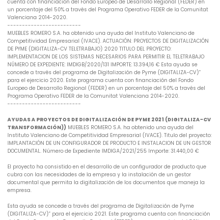
cuenta con financiación del Fondo Europeo de Desarrollo Regional (FEDER) en
un porcentaje del 50% a través del Programa Operativo FEDER de la Comunitat
Valenciana 2014-2020.
-------------------------
MUEBLES ROMERO S.A. ha obtenido una ayuda del Instituto Valenciano de
Competitividad Empresarial (IVACE). ACTUACIÓN: PROYECTOS DE DIGITALIZACIÓN
DE PYME (DIGITALIZA-CV TELETRABAJO) 2020 TITULO DEL PROYECTO:
IMPLEMENTACION DE LOS SISTEMAS NECESARIOS PARA PERMITIR EL TELETRABAJO
NÚMERO DE EXPEDIENTE: IMDIGB/2020/131 IMPORTE: 13.394,16 € Esta ayuda se
concede a través del programa de Digitalización de Pyme (DIGITALIZA-CV)”
para el ejercicio 2020. Este programa cuenta con financiación del Fondo
Europeo de Desarrollo Regional (FEDER) en un porcentaje del 50% a través del
Programa Operativo FEDER de la Comunitat Valenciana 2014-2020.
-------------------------
AYUDAS A PROYECTOS DE DIGITALIZACIÓN DE PYME 2021 (DIGITALIZA-CV
TRANSFORMACIÓN))
MUEBLES ROMERO S.A. ha obtenido una ayuda del
Instituto Valenciano de Competitividad Empresarial (IVACE). Titulo del proyecto:
IMPLANTACIÓN DE UN CONFIGURADOR DE PRODUCTO E INSTALACION DE UN GESTOR
DOCUMENTAL. Número de Expediente IMDIGA/2021/255 Importe: 31.440,00 €
El proyecto ha consistido en el desarrollo de un configurador de producto que
cubra con las necesidades de la empresa y la instalación de un gestor
documental que permita la digitalización de los documentos que maneja la
empresa.
Esta ayuda se concede a través del programa de Digitalización de Pyme
(DIGITALIZA-CV)” para el ejercicio 2021. Este programa cuenta con financiación