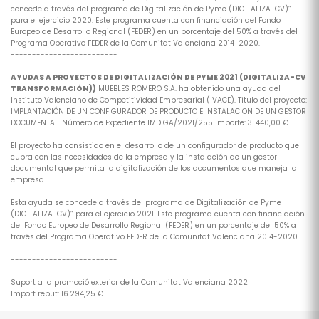
concede a través del programa de Digitalización de Pyme (DIGITALIZA-CV)”
para el ejercicio 2020. Este programa cuenta con financiación del Fondo
Europeo de Desarrollo Regional (FEDER) en un porcentaje del 50% a través del
Programa Operativo FEDER de la Comunitat Valenciana 2014-2020.
-------------------------
AYUDAS A PROYECTOS DE DIGITALIZACIÓN DE PYME 2021 (DIGITALIZA-CV
TRANSFORMACIÓN))
MUEBLES ROMERO S.A. ha obtenido una ayuda del
Instituto Valenciano de Competitividad Empresarial (IVACE). Titulo del proyecto:
IMPLANTACIÓN DE UN CONFIGURADOR DE PRODUCTO E INSTALACION DE UN GESTOR
DOCUMENTAL. Número de Expediente IMDIGA/2021/255 Importe: 31.440,00 €
El proyecto ha consistido en el desarrollo de un configurador de producto que
cubra con las necesidades de la empresa y la instalación de un gestor
documental que permita la digitalización de los documentos que maneja la
empresa.
Esta ayuda se concede a través del programa de Digitalización de Pyme
(DIGITALIZA-CV)” para el ejercicio 2021. Este programa cuenta con financiación
del Fondo Europeo de Desarrollo Regional (FEDER) en un porcentaje del 50% a
través del Programa Operativo FEDER de la Comunitat Valenciana 2014-2020.
-------------------------
Suport a la promoció exterior de la Comunitat Valenciana 2022
Import rebut: 16.294,25 €