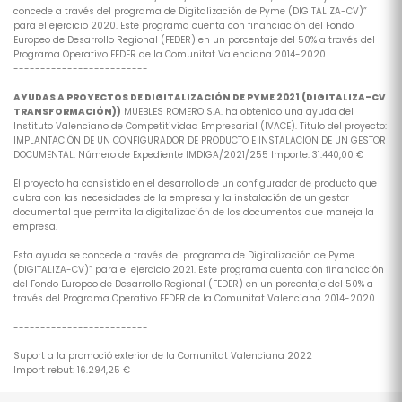
concede a través del programa de Digitalización de Pyme (DIGITALIZA-CV)”
para el ejercicio 2020. Este programa cuenta con financiación del Fondo
Europeo de Desarrollo Regional (FEDER) en un porcentaje del 50% a través del
Programa Operativo FEDER de la Comunitat Valenciana 2014-2020.
-------------------------
AYUDAS A PROYECTOS DE DIGITALIZACIÓN DE PYME 2021 (DIGITALIZA-CV
TRANSFORMACIÓN))
MUEBLES ROMERO S.A. ha obtenido una ayuda del
Instituto Valenciano de Competitividad Empresarial (IVACE). Titulo del proyecto:
IMPLANTACIÓN DE UN CONFIGURADOR DE PRODUCTO E INSTALACION DE UN GESTOR
DOCUMENTAL. Número de Expediente IMDIGA/2021/255 Importe: 31.440,00 €
El proyecto ha consistido en el desarrollo de un configurador de producto que
cubra con las necesidades de la empresa y la instalación de un gestor
documental que permita la digitalización de los documentos que maneja la
empresa.
Esta ayuda se concede a través del programa de Digitalización de Pyme
(DIGITALIZA-CV)” para el ejercicio 2021. Este programa cuenta con financiación
del Fondo Europeo de Desarrollo Regional (FEDER) en un porcentaje del 50% a
través del Programa Operativo FEDER de la Comunitat Valenciana 2014-2020.
-------------------------
Suport a la promoció exterior de la Comunitat Valenciana 2022
Import rebut: 16.294,25 €