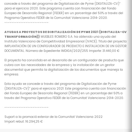
concede a través del programa de Digitalización de Pyme (DIGITALIZA-CV)”
para el ejercicio 2020. Este programa cuenta con financiación del Fondo
Europeo de Desarrollo Regional (FEDER) en un porcentaje del 50% a través del
Programa Operativo FEDER de la Comunitat Valenciana 2014-2020.
-------------------------
AYUDAS A PROYECTOS DE DIGITALIZACIÓN DE PYME 2021 (DIGITALIZA-CV
TRANSFORMACIÓN))
MUEBLES ROMERO S.A. ha obtenido una ayuda del
Instituto Valenciano de Competitividad Empresarial (IVACE). Titulo del proyecto:
IMPLANTACIÓN DE UN CONFIGURADOR DE PRODUCTO E INSTALACION DE UN GESTOR
DOCUMENTAL. Número de Expediente IMDIGA/2021/255 Importe: 31.440,00 €
El proyecto ha consistido en el desarrollo de un configurador de producto que
cubra con las necesidades de la empresa y la instalación de un gestor
documental que permita la digitalización de los documentos que maneja la
empresa.
Esta ayuda se concede a través del programa de Digitalización de Pyme
(DIGITALIZA-CV)” para el ejercicio 2021. Este programa cuenta con financiación
del Fondo Europeo de Desarrollo Regional (FEDER) en un porcentaje del 50% a
través del Programa Operativo FEDER de la Comunitat Valenciana 2014-2020.
-------------------------
Suport a la promoció exterior de la Comunitat Valenciana 2022
Import rebut: 16.294,25 €