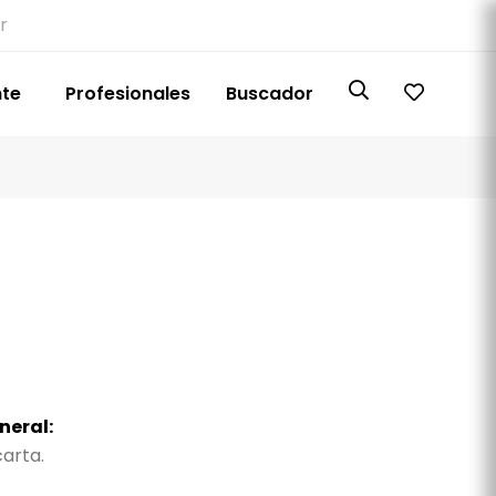
r
nte
Profesionales
Buscador
neral:
arta.