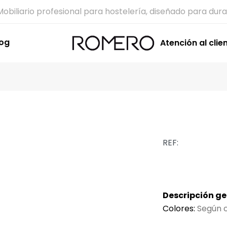
Mobiliario profesional para hostelería, diseñado para dura
log
Atención al clie
REF:
Descripción ge
Colores:
Según c