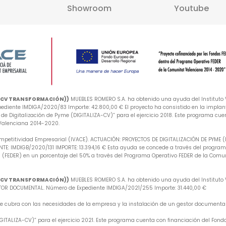
Showroom
Youtube
A-CV TRANSFORMACIÓN))
MUEBLES ROMERO S.A. ha obtenido una ayuda del Instituto V
iente IMDIGA/2020/83 Importe: 42.800,00 € El proyecto ha consistido en la implan
e Digitalización de Pyme (DIGITALIZA-CV)” para el ejercicio 2018. Este programa cuen
 Valenciana 2014-2020.
mpetitividad Empresarial (IVACE). ACTUACIÓN: PROYECTOS DE DIGITALIZACIÓN DE PYME 
: IMDIGB/2020/131 IMPORTE: 13.394,16 € Esta ayuda se concede a través del programa 
 (FEDER) en un porcentaje del 50% a través del Programa Operativo FEDER de la Comu
A-CV TRANSFORMACIÓN))
MUEBLES ROMERO S.A. ha obtenido una ayuda del Instituto V
R DOCUMENTAL. Número de Expediente IMDIGA/2021/255 Importe: 31.440,00 €
 que cubra con las necesidades de la empresa y la instalación de un gestor document
ITALIZA-CV)” para el ejercicio 2021. Este programa cuenta con financiación del Fondo