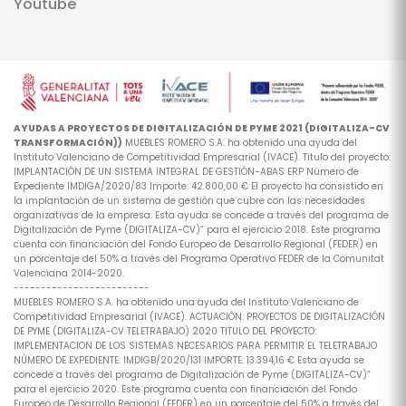
Youtube
AYUDAS A PROYECTOS DE DIGITALIZACIÓN DE PYME 2021 (DIGITALIZA-CV
TRANSFORMACIÓN))
MUEBLES ROMERO S.A. ha obtenido una ayuda del
Instituto Valenciano de Competitividad Empresarial (IVACE). Titulo del proyecto:
IMPLANTACIÓN DE UN SISTEMA INTEGRAL DE GESTIÓN-ABAS ERP Número de
Expediente IMDIGA/2020/83 Importe: 42.800,00 € El proyecto ha consistido en
la implantación de un sistema de gestión que cubre con las necesidades
organizativas de la empresa. Esta ayuda se concede a través del programa de
Digitalización de Pyme (DIGITALIZA-CV)” para el ejercicio 2018. Este programa
cuenta con financiación del Fondo Europeo de Desarrollo Regional (FEDER) en
un porcentaje del 50% a través del Programa Operativo FEDER de la Comunitat
Valenciana 2014-2020.
-------------------------
MUEBLES ROMERO S.A. ha obtenido una ayuda del Instituto Valenciano de
Competitividad Empresarial (IVACE). ACTUACIÓN: PROYECTOS DE DIGITALIZACIÓN
DE PYME (DIGITALIZA-CV TELETRABAJO) 2020 TITULO DEL PROYECTO:
IMPLEMENTACION DE LOS SISTEMAS NECESARIOS PARA PERMITIR EL TELETRABAJO
NÚMERO DE EXPEDIENTE: IMDIGB/2020/131 IMPORTE: 13.394,16 € Esta ayuda se
concede a través del programa de Digitalización de Pyme (DIGITALIZA-CV)”
para el ejercicio 2020. Este programa cuenta con financiación del Fondo
Europeo de Desarrollo Regional (FEDER) en un porcentaje del 50% a través del