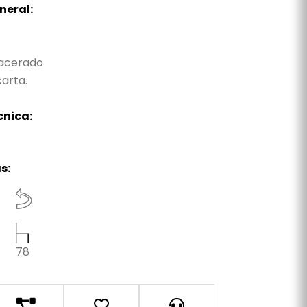
neral:
a
acerado
arta.
cnica:
s:
78