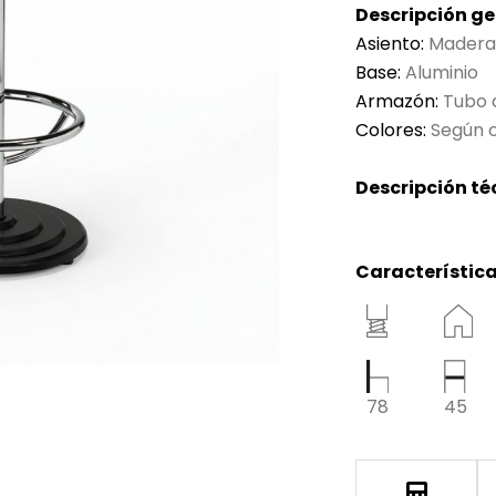
Descripción ge
Asiento:
Mader
Base:
Aluminio
Armazón:
Tubo 
Colores:
Según c
Descripción té
Característica
78
45