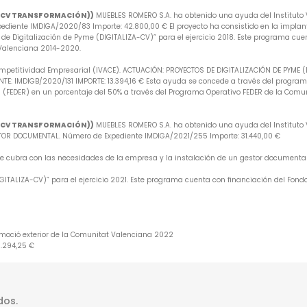
A-CV TRANSFORMACIÓN))
MUEBLES ROMERO S.A. ha obtenido una ayuda del Instituto V
iente IMDIGA/2020/83 Importe: 42.800,00 € El proyecto ha consistido en la implan
e Digitalización de Pyme (DIGITALIZA-CV)” para el ejercicio 2018. Este programa cuen
 Valenciana 2014-2020.
mpetitividad Empresarial (IVACE). ACTUACIÓN: PROYECTOS DE DIGITALIZACIÓN DE PYME 
: IMDIGB/2020/131 IMPORTE: 13.394,16 € Esta ayuda se concede a través del programa 
 (FEDER) en un porcentaje del 50% a través del Programa Operativo FEDER de la Comu
A-CV TRANSFORMACIÓN))
MUEBLES ROMERO S.A. ha obtenido una ayuda del Instituto V
R DOCUMENTAL. Número de Expediente IMDIGA/2021/255 Importe: 31.440,00 €
 que cubra con las necesidades de la empresa y la instalación de un gestor document
ITALIZA-CV)” para el ejercicio 2021. Este programa cuenta con financiación del Fondo
omoció exterior de la Comunitat Valenciana 2022
6.294,25 €
dos.