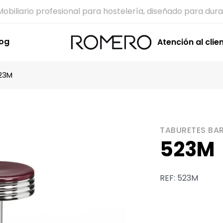
Mobiliario profesional para hostelería, diseñado para dura
log
Atención al clie
23M
TABURETES BA
523M
REF: 523M