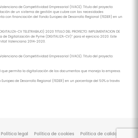
alenciano de Competitividad Empresarial (IVACE). Titulo del proyecto:
tación de un sistema de gestión que cubre con las necesidades
ta con financiación del Fondo Europeo de Desarrollo Regional (FEDER) en un
(DIGITALIZA-CV TELETRABAJO) 2020 TITULO DEL PROYECTO: IMPLEMENTACION DE
de Digitalización de Pyme (DIGITALIZA-CV)” para el ejercicio 2020. Este
nitat Valenciana 2014-2020.
alenciano de Competitividad Empresarial (IVACE). Titulo del proyecto:
al que permita la digitalización de los documentos que maneja la empresa.
 Europeo de Desarrollo Regional (FEDER) en un porcentaje del 50% a través
Política legal
Política de cookies
Política de calidad