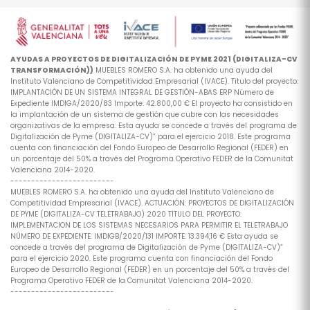
AYUDAS A PROYECTOS DE DIGITALIZACIÓN DE PYME 2021 (DIGITALIZA-CV
TRANSFORMACIÓN))
MUEBLES ROMERO S.A. ha obtenido una ayuda del
Instituto Valenciano de Competitividad Empresarial (IVACE). Titulo del proyecto:
IMPLANTACIÓN DE UN SISTEMA INTEGRAL DE GESTIÓN-ABAS ERP Número de
Expediente IMDIGA/2020/83 Importe: 42.800,00 € El proyecto ha consistido en
la implantación de un sistema de gestión que cubre con las necesidades
organizativas de la empresa. Esta ayuda se concede a través del programa de
Digitalización de Pyme (DIGITALIZA-CV)” para el ejercicio 2018. Este programa
cuenta con financiación del Fondo Europeo de Desarrollo Regional (FEDER) en
un porcentaje del 50% a través del Programa Operativo FEDER de la Comunitat
Valenciana 2014-2020.
-------------------------
MUEBLES ROMERO S.A. ha obtenido una ayuda del Instituto Valenciano de
Competitividad Empresarial (IVACE). ACTUACIÓN: PROYECTOS DE DIGITALIZACIÓN
DE PYME (DIGITALIZA-CV TELETRABAJO) 2020 TITULO DEL PROYECTO:
IMPLEMENTACION DE LOS SISTEMAS NECESARIOS PARA PERMITIR EL TELETRABAJO
NÚMERO DE EXPEDIENTE: IMDIGB/2020/131 IMPORTE: 13.394,16 € Esta ayuda se
concede a través del programa de Digitalización de Pyme (DIGITALIZA-CV)”
para el ejercicio 2020. Este programa cuenta con financiación del Fondo
Europeo de Desarrollo Regional (FEDER) en un porcentaje del 50% a través del
Programa Operativo FEDER de la Comunitat Valenciana 2014-2020.
-------------------------