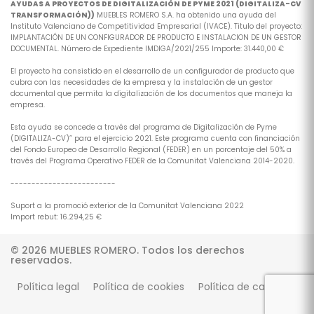
AYUDAS A PROYECTOS DE DIGITALIZACIÓN DE PYME 2021 (DIGITALIZA-CV
TRANSFORMACIÓN))
MUEBLES ROMERO S.A. ha obtenido una ayuda del
Instituto Valenciano de Competitividad Empresarial (IVACE). Titulo del proyecto:
IMPLANTACIÓN DE UN CONFIGURADOR DE PRODUCTO E INSTALACION DE UN GESTOR
DOCUMENTAL. Número de Expediente IMDIGA/2021/255 Importe: 31.440,00 €
El proyecto ha consistido en el desarrollo de un configurador de producto que
cubra con las necesidades de la empresa y la instalación de un gestor
documental que permita la digitalización de los documentos que maneja la
empresa.
Esta ayuda se concede a través del programa de Digitalización de Pyme
(DIGITALIZA-CV)” para el ejercicio 2021. Este programa cuenta con financiación
del Fondo Europeo de Desarrollo Regional (FEDER) en un porcentaje del 50% a
través del Programa Operativo FEDER de la Comunitat Valenciana 2014-2020.
-------------------------
Suport a la promoció exterior de la Comunitat Valenciana 2022
Import rebut: 16.294,25 €
© 2026 MUEBLES ROMERO. Todos los derechos
reservados.
Política legal
Política de cookies
Política de calidad