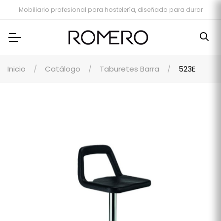
Mobiliario profesional para hostelería, diseñado para durar
Inicio
Catálogo
Taburetes Barra
523E