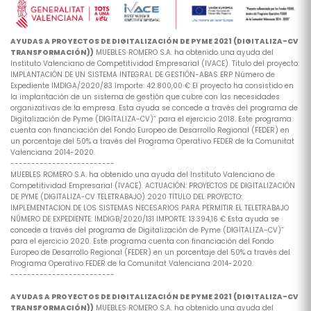
AYUDAS A PROYECTOS DE DIGITALIZACIÓN DE PYME 2021 (DIGITALIZA-CV
TRANSFORMACIÓN))
MUEBLES ROMERO S.A. ha obtenido una ayuda del
Instituto Valenciano de Competitividad Empresarial (IVACE). Titulo del proyecto:
IMPLANTACIÓN DE UN SISTEMA INTEGRAL DE GESTIÓN-ABAS ERP Número de
Expediente IMDIGA/2020/83 Importe: 42.800,00 € El proyecto ha consistido en
la implantación de un sistema de gestión que cubre con las necesidades
organizativas de la empresa. Esta ayuda se concede a través del programa de
Digitalización de Pyme (DIGITALIZA-CV)” para el ejercicio 2018. Este programa
cuenta con financiación del Fondo Europeo de Desarrollo Regional (FEDER) en
un porcentaje del 50% a través del Programa Operativo FEDER de la Comunitat
Valenciana 2014-2020.
-------------------------
MUEBLES ROMERO S.A. ha obtenido una ayuda del Instituto Valenciano de
Competitividad Empresarial (IVACE). ACTUACIÓN: PROYECTOS DE DIGITALIZACIÓN
DE PYME (DIGITALIZA-CV TELETRABAJO) 2020 TITULO DEL PROYECTO:
IMPLEMENTACION DE LOS SISTEMAS NECESARIOS PARA PERMITIR EL TELETRABAJO
NÚMERO DE EXPEDIENTE: IMDIGB/2020/131 IMPORTE: 13.394,16 € Esta ayuda se
concede a través del programa de Digitalización de Pyme (DIGITALIZA-CV)”
para el ejercicio 2020. Este programa cuenta con financiación del Fondo
Europeo de Desarrollo Regional (FEDER) en un porcentaje del 50% a través del
Programa Operativo FEDER de la Comunitat Valenciana 2014-2020.
-------------------------
AYUDAS A PROYECTOS DE DIGITALIZACIÓN DE PYME 2021 (DIGITALIZA-CV
TRANSFORMACIÓN))
MUEBLES ROMERO S.A. ha obtenido una ayuda del