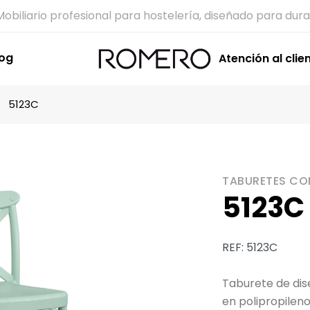
Mobiliario profesional para hostelería, diseñado para dura
log
Atención al clie
5123C
TABURETES C
5123C
REF: 5123C
Taburete de dis
en polipropilen