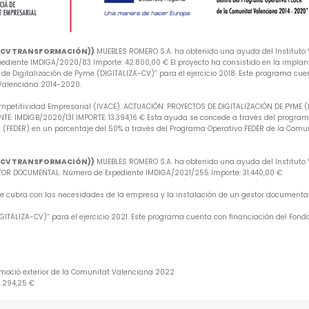
A-CV TRANSFORMACIÓN))
MUEBLES ROMERO S.A. ha obtenido una ayuda del Instituto V
iente IMDIGA/2020/83 Importe: 42.800,00 € El proyecto ha consistido en la implan
e Digitalización de Pyme (DIGITALIZA-CV)” para el ejercicio 2018. Este programa cuen
 Valenciana 2014-2020.
mpetitividad Empresarial (IVACE). ACTUACIÓN: PROYECTOS DE DIGITALIZACIÓN DE PYME 
: IMDIGB/2020/131 IMPORTE: 13.394,16 € Esta ayuda se concede a través del programa 
 (FEDER) en un porcentaje del 50% a través del Programa Operativo FEDER de la Comu
A-CV TRANSFORMACIÓN))
MUEBLES ROMERO S.A. ha obtenido una ayuda del Instituto V
R DOCUMENTAL. Número de Expediente IMDIGA/2021/255 Importe: 31.440,00 €
 que cubra con las necesidades de la empresa y la instalación de un gestor document
ITALIZA-CV)” para el ejercicio 2021. Este programa cuenta con financiación del Fondo
omoció exterior de la Comunitat Valenciana 2022
6.294,25 €