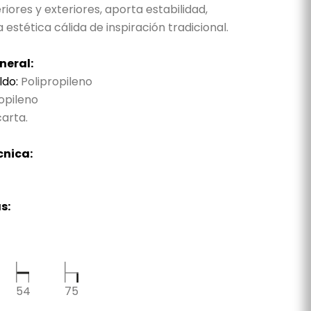
riores y exteriores, aporta estabilidad,
a estética cálida de inspiración tradicional.
neral:
ldo:
Polipropileno
opileno
arta.
cnica:
s:
54
75