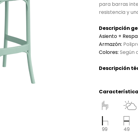
para barras inte
resistencia y un
Descripción ge
Asiento + Respa
Armazón:
Polipr
Colores:
Según c
Descripción té
Característica
99
49