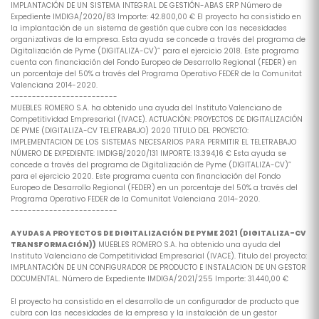
IMPLANTACIÓN DE UN SISTEMA INTEGRAL DE GESTIÓN-ABAS ERP Número de
Expediente IMDIGA/2020/83 Importe: 42.800,00 € El proyecto ha consistido en
la implantación de un sistema de gestión que cubre con las necesidades
organizativas de la empresa. Esta ayuda se concede a través del programa de
Digitalización de Pyme (DIGITALIZA-CV)” para el ejercicio 2018. Este programa
cuenta con financiación del Fondo Europeo de Desarrollo Regional (FEDER) en
un porcentaje del 50% a través del Programa Operativo FEDER de la Comunitat
Valenciana 2014-2020.
-------------------------
MUEBLES ROMERO S.A. ha obtenido una ayuda del Instituto Valenciano de
Competitividad Empresarial (IVACE). ACTUACIÓN: PROYECTOS DE DIGITALIZACIÓN
DE PYME (DIGITALIZA-CV TELETRABAJO) 2020 TITULO DEL PROYECTO:
IMPLEMENTACION DE LOS SISTEMAS NECESARIOS PARA PERMITIR EL TELETRABAJO
NÚMERO DE EXPEDIENTE: IMDIGB/2020/131 IMPORTE: 13.394,16 € Esta ayuda se
concede a través del programa de Digitalización de Pyme (DIGITALIZA-CV)”
para el ejercicio 2020. Este programa cuenta con financiación del Fondo
Europeo de Desarrollo Regional (FEDER) en un porcentaje del 50% a través del
Programa Operativo FEDER de la Comunitat Valenciana 2014-2020.
-------------------------
AYUDAS A PROYECTOS DE DIGITALIZACIÓN DE PYME 2021 (DIGITALIZA-CV
TRANSFORMACIÓN))
MUEBLES ROMERO S.A. ha obtenido una ayuda del
Instituto Valenciano de Competitividad Empresarial (IVACE). Titulo del proyecto:
IMPLANTACIÓN DE UN CONFIGURADOR DE PRODUCTO E INSTALACION DE UN GESTOR
DOCUMENTAL. Número de Expediente IMDIGA/2021/255 Importe: 31.440,00 €
El proyecto ha consistido en el desarrollo de un configurador de producto que
cubra con las necesidades de la empresa y la instalación de un gestor