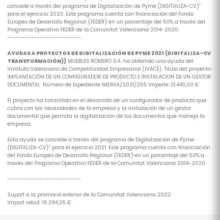
concede a través del programa de Digitalización de Pyme (DIGITALIZA-CV)”
para el ejercicio 2020. Este programa cuenta con financiación del Fondo
Europeo de Desarrollo Regional (FEDER) en un porcentaje del 50% a través del
Programa Operativo FEDER de la Comunitat Valenciana 2014-2020.
-------------------------
AYUDAS A PROYECTOS DE DIGITALIZACIÓN DE PYME 2021 (DIGITALIZA-CV
TRANSFORMACIÓN))
MUEBLES ROMERO S.A. ha obtenido una ayuda del
Instituto Valenciano de Competitividad Empresarial (IVACE). Titulo del proyecto:
IMPLANTACIÓN DE UN CONFIGURADOR DE PRODUCTO E INSTALACION DE UN GESTOR
DOCUMENTAL. Número de Expediente IMDIGA/2021/255 Importe: 31.440,00 €
El proyecto ha consistido en el desarrollo de un configurador de producto que
cubra con las necesidades de la empresa y la instalación de un gestor
documental que permita la digitalización de los documentos que maneja la
empresa.
Esta ayuda se concede a través del programa de Digitalización de Pyme
(DIGITALIZA-CV)” para el ejercicio 2021. Este programa cuenta con financiación
del Fondo Europeo de Desarrollo Regional (FEDER) en un porcentaje del 50% a
través del Programa Operativo FEDER de la Comunitat Valenciana 2014-2020.
-------------------------
Suport a la promoció exterior de la Comunitat Valenciana 2022
Import rebut: 16.294,25 €