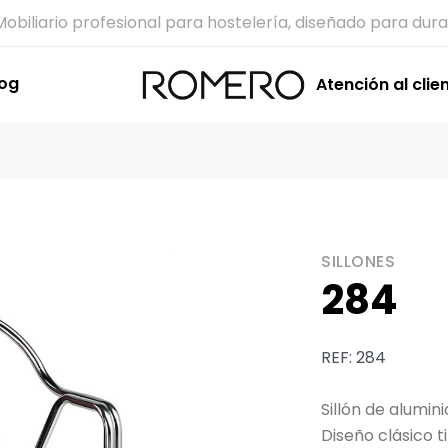
Mobiliario profesional para hostelería, diseñado para dura
log
Atención al clie
SILLONES
284
REF: 284
Sillón de alumin
Diseño clásico t