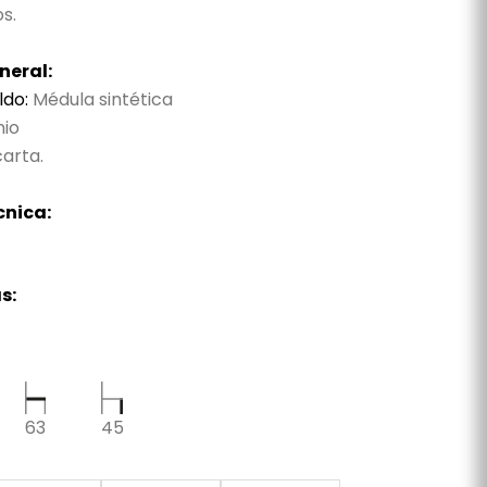
s.
neral:
ldo:
Médula sintética
nio
arta.
cnica:
s:
63
45