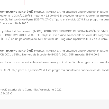
A-CV TRANSFORMACIÓN))
MUEBLES ROMERO S.A. ha obtenido una ayuda del Instituto V
iente IMDIGA/2020/83 Importe: 42.800,00 € El proyecto ha consistido en la implan
e Digitalización de Pyme (DIGITALIZA-CV)” para el ejercicio 2018. Este programa cuen
 Valenciana 2014-2020.
mpetitividad Empresarial (IVACE). ACTUACIÓN: PROYECTOS DE DIGITALIZACIÓN DE PYME 
: IMDIGB/2020/131 IMPORTE: 13.394,16 € Esta ayuda se concede a través del programa 
 (FEDER) en un porcentaje del 50% a través del Programa Operativo FEDER de la Comu
A-CV TRANSFORMACIÓN))
MUEBLES ROMERO S.A. ha obtenido una ayuda del Instituto V
R DOCUMENTAL. Número de Expediente IMDIGA/2021/255 Importe: 31.440,00 €
 que cubra con las necesidades de la empresa y la instalación de un gestor document
ITALIZA-CV)” para el ejercicio 2021. Este programa cuenta con financiación del Fondo
omoció exterior de la Comunitat Valenciana 2022
6.294,25 €