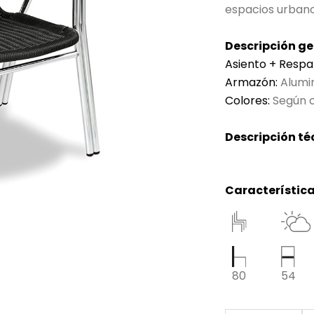
espacios urbano
Descripción ge
Asiento + Respa
Armazón:
Alumi
Colores:
Según c
Descripción té
Característica
80
54