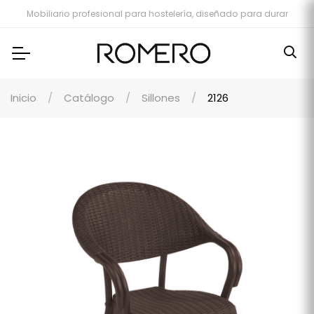
Mobiliario profesional para hostelería, diseñado para durar
Inicio
Catálogo
Sillones
2126