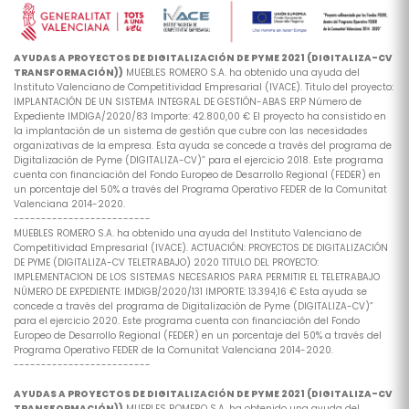
AYUDAS A PROYECTOS DE DIGITALIZACIÓN DE PYME 2021 (DIGITALIZA-CV
TRANSFORMACIÓN))
MUEBLES ROMERO S.A. ha obtenido una ayuda del
Instituto Valenciano de Competitividad Empresarial (IVACE). Titulo del proyecto:
IMPLANTACIÓN DE UN SISTEMA INTEGRAL DE GESTIÓN-ABAS ERP Número de
Expediente IMDIGA/2020/83 Importe: 42.800,00 € El proyecto ha consistido en
la implantación de un sistema de gestión que cubre con las necesidades
organizativas de la empresa. Esta ayuda se concede a través del programa de
Digitalización de Pyme (DIGITALIZA-CV)” para el ejercicio 2018. Este programa
cuenta con financiación del Fondo Europeo de Desarrollo Regional (FEDER) en
un porcentaje del 50% a través del Programa Operativo FEDER de la Comunitat
Valenciana 2014-2020.
-------------------------
MUEBLES ROMERO S.A. ha obtenido una ayuda del Instituto Valenciano de
Competitividad Empresarial (IVACE). ACTUACIÓN: PROYECTOS DE DIGITALIZACIÓN
DE PYME (DIGITALIZA-CV TELETRABAJO) 2020 TITULO DEL PROYECTO:
IMPLEMENTACION DE LOS SISTEMAS NECESARIOS PARA PERMITIR EL TELETRABAJO
NÚMERO DE EXPEDIENTE: IMDIGB/2020/131 IMPORTE: 13.394,16 € Esta ayuda se
concede a través del programa de Digitalización de Pyme (DIGITALIZA-CV)”
para el ejercicio 2020. Este programa cuenta con financiación del Fondo
Europeo de Desarrollo Regional (FEDER) en un porcentaje del 50% a través del
Programa Operativo FEDER de la Comunitat Valenciana 2014-2020.
-------------------------
AYUDAS A PROYECTOS DE DIGITALIZACIÓN DE PYME 2021 (DIGITALIZA-CV
TRANSFORMACIÓN))
MUEBLES ROMERO S.A. ha obtenido una ayuda del