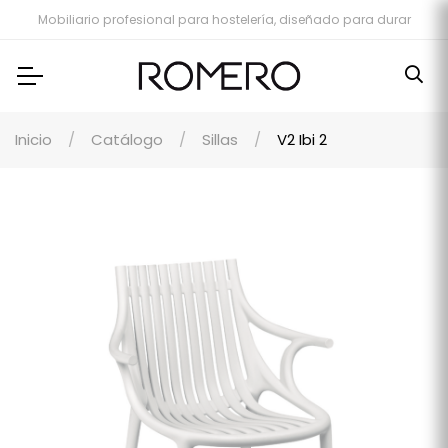
Mobiliario profesional para hostelería, diseñado para durar
Inicio
Catálogo
Sillas
V2 Ibi 2