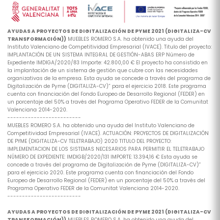
AYUDAS A PROYECTOS DE DIGITALIZACIÓN DE PYME 2021 (DIGITALIZA-CV
TRANSFORMACIÓN))
MUEBLES ROMERO S.A. ha obtenido una ayuda del
Instituto Valenciano de Competitividad Empresarial (IVACE). Titulo del proyecto:
IMPLANTACIÓN DE UN SISTEMA INTEGRAL DE GESTIÓN-ABAS ERP Número de
Expediente IMDIGA/2020/83 Importe: 42.800,00 € El proyecto ha consistido en
la implantación de un sistema de gestión que cubre con las necesidades
organizativas de la empresa. Esta ayuda se concede a través del programa de
Digitalización de Pyme (DIGITALIZA-CV)” para el ejercicio 2018. Este programa
cuenta con financiación del Fondo Europeo de Desarrollo Regional (FEDER) en
un porcentaje del 50% a través del Programa Operativo FEDER de la Comunitat
Valenciana 2014-2020.
-------------------------
MUEBLES ROMERO S.A. ha obtenido una ayuda del Instituto Valenciano de
Competitividad Empresarial (IVACE). ACTUACIÓN: PROYECTOS DE DIGITALIZACIÓN
DE PYME (DIGITALIZA-CV TELETRABAJO) 2020 TITULO DEL PROYECTO:
IMPLEMENTACION DE LOS SISTEMAS NECESARIOS PARA PERMITIR EL TELETRABAJO
NÚMERO DE EXPEDIENTE: IMDIGB/2020/131 IMPORTE: 13.394,16 € Esta ayuda se
concede a través del programa de Digitalización de Pyme (DIGITALIZA-CV)”
para el ejercicio 2020. Este programa cuenta con financiación del Fondo
Europeo de Desarrollo Regional (FEDER) en un porcentaje del 50% a través del
Programa Operativo FEDER de la Comunitat Valenciana 2014-2020.
-------------------------
AYUDAS A PROYECTOS DE DIGITALIZACIÓN DE PYME 2021 (DIGITALIZA-CV
TRANSFORMACIÓN))
MUEBLES ROMERO S.A. ha obtenido una ayuda del