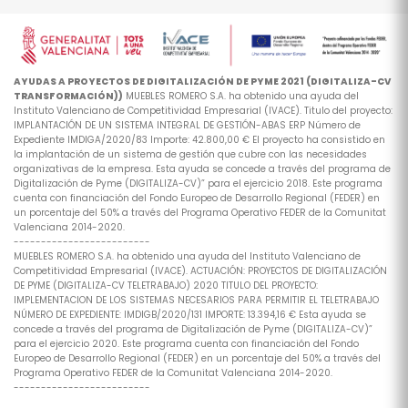
AYUDAS A PROYECTOS DE DIGITALIZACIÓN DE PYME 2021 (DIGITALIZA-CV
TRANSFORMACIÓN))
MUEBLES ROMERO S.A. ha obtenido una ayuda del
Instituto Valenciano de Competitividad Empresarial (IVACE). Titulo del proyecto:
IMPLANTACIÓN DE UN SISTEMA INTEGRAL DE GESTIÓN-ABAS ERP Número de
Expediente IMDIGA/2020/83 Importe: 42.800,00 € El proyecto ha consistido en
la implantación de un sistema de gestión que cubre con las necesidades
organizativas de la empresa. Esta ayuda se concede a través del programa de
Digitalización de Pyme (DIGITALIZA-CV)” para el ejercicio 2018. Este programa
cuenta con financiación del Fondo Europeo de Desarrollo Regional (FEDER) en
un porcentaje del 50% a través del Programa Operativo FEDER de la Comunitat
Valenciana 2014-2020.
-------------------------
MUEBLES ROMERO S.A. ha obtenido una ayuda del Instituto Valenciano de
Competitividad Empresarial (IVACE). ACTUACIÓN: PROYECTOS DE DIGITALIZACIÓN
DE PYME (DIGITALIZA-CV TELETRABAJO) 2020 TITULO DEL PROYECTO:
IMPLEMENTACION DE LOS SISTEMAS NECESARIOS PARA PERMITIR EL TELETRABAJO
NÚMERO DE EXPEDIENTE: IMDIGB/2020/131 IMPORTE: 13.394,16 € Esta ayuda se
concede a través del programa de Digitalización de Pyme (DIGITALIZA-CV)”
para el ejercicio 2020. Este programa cuenta con financiación del Fondo
Europeo de Desarrollo Regional (FEDER) en un porcentaje del 50% a través del
Programa Operativo FEDER de la Comunitat Valenciana 2014-2020.
-------------------------