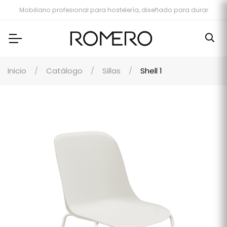
Mobiliario profesional para hostelería, diseñado para durar
Inicio
Catálogo
Sillas
Shell 1