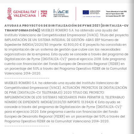
AYUDAS A PROYECTOS DE DIGITALIZACIÓN DE PYME 2021 (DIGITALIZA-CV
TRANSFORMACIÓN))
MUEBLES ROMERO S.A. ha obtenido una ayuda del
Instituto Valenciano de Competitividad Empresarial (IVACE). Titulo del proyecto:
IMPLANTACIÓN DE UN SISTEMA INTEGRAL DE GESTIÓN-ABAS ERP Número de
Expediente IMDIGA/2020/83 Importe: 42.800,00 € El proyecto ha consistido en
la implantación de un sistema de gestión que cubre con las necesidades
organizativas de la empresa. Esta ayuda se concede a través del programa de
Digitalización de Pyme (DIGITALIZA-CV)” para el ejercicio 2018. Este programa
cuenta con financiación del Fondo Europeo de Desarrollo Regional (FEDER) en
un porcentaje del 50% a través del Programa Operativo FEDER de la Comunitat
Valenciana 2014-2020.
-------------------------
MUEBLES ROMERO S.A. ha obtenido una ayuda del Instituto Valenciano de
Competitividad Empresarial (IVACE). ACTUACIÓN: PROYECTOS DE DIGITALIZACIÓN
DE PYME (DIGITALIZA-CV TELETRABAJO) 2020 TITULO DEL PROYECTO:
IMPLEMENTACION DE LOS SISTEMAS NECESARIOS PARA PERMITIR EL TELETRABAJO
NÚMERO DE EXPEDIENTE: IMDIGB/2020/131 IMPORTE: 13.394,16 € Esta ayuda se
concede a través del programa de Digitalización de Pyme (DIGITALIZA-CV)”
para el ejercicio 2020. Este programa cuenta con financiación del Fondo
Europeo de Desarrollo Regional (FEDER) en un porcentaje del 50% a través del
Programa Operativo FEDER de la Comunitat Valenciana 2014-2020.
-------------------------