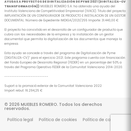
AYUDAS A PROYECTOS DE DIGITALIZACIÓN DE PYME 2021 (DIGITALIZA-CV
TRANSFORMACIÓN))
MUEBLES ROMERO S.A. ha obtenido una ayuda del
Instituto Valenciano de Competitividad Empresarial (IVACE). Titulo del proyecto:
IMPLANTACIÓN DE UN CONFIGURADOR DE PRODUCTO E INSTALACION DE UN GESTOR
DOCUMENTAL. Número de Expediente IMDIGA/2021/255 Importe: 31.440,00 €
El proyecto ha consistido en el desarrollo de un configurador de producto que
cubra con las necesidades de la empresa y la instalación de un gestor
documental que permita la digitalización de los documentos que maneja la
empresa.
Esta ayuda se concede a través del programa de Digitalización de Pyme
(DIGITALIZA-CV)” para el ejercicio 2021. Este programa cuenta con financiación
del Fondo Europeo de Desarrollo Regional (FEDER) en un porcentaje del 50% a
través del Programa Operativo FEDER de la Comunitat Valenciana 2014-2020.
-------------------------
Suport a la promoció exterior de la Comunitat Valenciana 2022
Import rebut: 16.294,25 €
© 2026 MUEBLES ROMERO. Todos los derechos
reservados.
Política legal
Política de cookies
Política de calidad