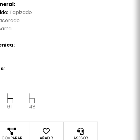
neral:
ldo:
Tapizado
acerado
arta.
cnica:
s:
61
48
COMPARAR
AÑADIR
ASESOR