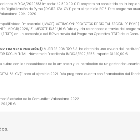
iente IMDIGA/2020/83 Importe: 42.800,00 € El proyecto ha consistido en la implan
e Digitalización de Pyme (DIGITALIZA-CV)” para el ejercicio 2018. Este programa cuen
 Valenciana 2014-2020.
mpetitividad Empresarial (IVACE). ACTUACIÓN: PROYECTOS DE DIGITALIZACIÓN DE PYME 
: IMDIGB/2020/131 IMPORTE: 13.394,16 € Esta ayuda se concede a través del programa 
 (FEDER) en un porcentaje del 50% a través del Programa Operativo FEDER de la Comu
A-CV TRANSFORMACIÓN))
MUEBLES ROMERO S.A. ha obtenido una ayuda del Instituto V
R DOCUMENTAL. Número de Expediente IMDIGA/2021/255 Importe: 31.440,00 €
 que cubra con las necesidades de la empresa y la instalación de un gestor document
ITALIZA-CV)” para el ejercicio 2021. Este programa cuenta con financiación del Fondo
omoció exterior de la Comunitat Valenciana 2022
6.294,25 €
dos.