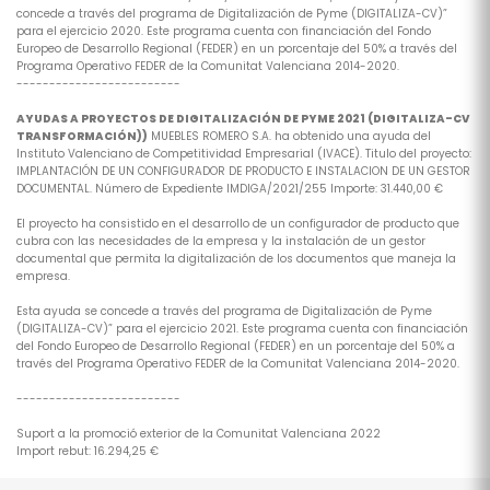
concede a través del programa de Digitalización de Pyme (DIGITALIZA-CV)”
para el ejercicio 2020. Este programa cuenta con financiación del Fondo
Europeo de Desarrollo Regional (FEDER) en un porcentaje del 50% a través del
Programa Operativo FEDER de la Comunitat Valenciana 2014-2020.
-------------------------
AYUDAS A PROYECTOS DE DIGITALIZACIÓN DE PYME 2021 (DIGITALIZA-CV
TRANSFORMACIÓN))
MUEBLES ROMERO S.A. ha obtenido una ayuda del
Instituto Valenciano de Competitividad Empresarial (IVACE). Titulo del proyecto:
IMPLANTACIÓN DE UN CONFIGURADOR DE PRODUCTO E INSTALACION DE UN GESTOR
DOCUMENTAL. Número de Expediente IMDIGA/2021/255 Importe: 31.440,00 €
El proyecto ha consistido en el desarrollo de un configurador de producto que
cubra con las necesidades de la empresa y la instalación de un gestor
documental que permita la digitalización de los documentos que maneja la
empresa.
Esta ayuda se concede a través del programa de Digitalización de Pyme
(DIGITALIZA-CV)” para el ejercicio 2021. Este programa cuenta con financiación
del Fondo Europeo de Desarrollo Regional (FEDER) en un porcentaje del 50% a
través del Programa Operativo FEDER de la Comunitat Valenciana 2014-2020.
-------------------------
Suport a la promoció exterior de la Comunitat Valenciana 2022
Import rebut: 16.294,25 €