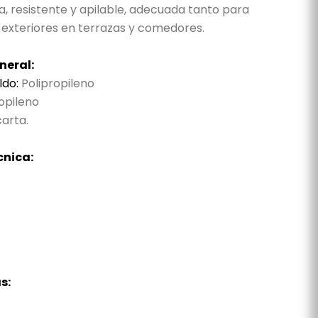
ra, resistente y apilable, adecuada tanto para
 exteriores en terrazas y comedores.
neral:
ldo:
Polipropileno
opileno
arta.
cnica:
s: