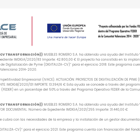
A-CV TRANSFORMACIÓN))
MUEBLES ROMERO S.A. ha obtenido una ayuda del Instituto V
iente IMDIGA/2020/83 Importe: 42.800,00 € El proyecto ha consistido en la implan
e Digitalización de Pyme (DIGITALIZA-CV)” para el ejercicio 2018. Este programa cuen
 Valenciana 2014-2020.
mpetitividad Empresarial (IVACE). ACTUACIÓN: PROYECTOS DE DIGITALIZACIÓN DE PYME 
: IMDIGB/2020/131 IMPORTE: 13.394,16 € Esta ayuda se concede a través del programa 
 (FEDER) en un porcentaje del 50% a través del Programa Operativo FEDER de la Comu
A-CV TRANSFORMACIÓN))
MUEBLES ROMERO S.A. ha obtenido una ayuda del Instituto V
R DOCUMENTAL. Número de Expediente IMDIGA/2021/255 Importe: 31.440,00 €
 que cubra con las necesidades de la empresa y la instalación de un gestor document
ITALIZA-CV)” para el ejercicio 2021. Este programa cuenta con financiación del Fondo