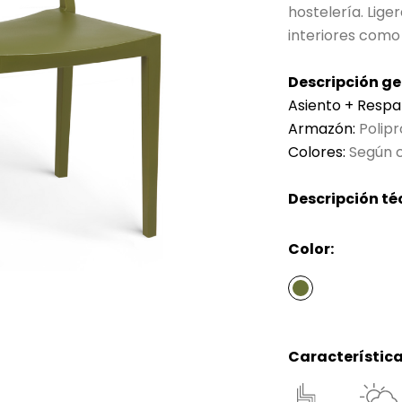
hostelería. Lige
interiores como
Descripción ge
Asiento + Respa
Armazón:
Polipr
Colores:
Según c
Descripción té
Color:
Característica