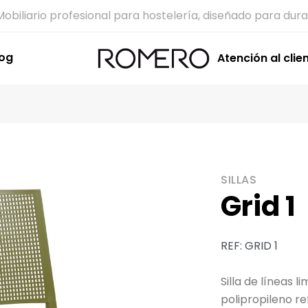
Mobiliario profesional para hostelería, diseñado para dura
log
Atención al clie
SILLAS
Grid 1
REF: GRID 1
Silla de líneas 
polipropileno r