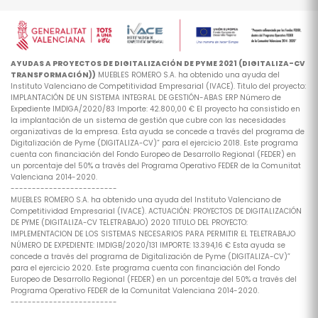
AYUDAS A PROYECTOS DE DIGITALIZACIÓN DE PYME 2021 (DIGITALIZA-CV
TRANSFORMACIÓN))
MUEBLES ROMERO S.A. ha obtenido una ayuda del
Instituto Valenciano de Competitividad Empresarial (IVACE). Titulo del proyecto:
IMPLANTACIÓN DE UN SISTEMA INTEGRAL DE GESTIÓN-ABAS ERP Número de
Expediente IMDIGA/2020/83 Importe: 42.800,00 € El proyecto ha consistido en
la implantación de un sistema de gestión que cubre con las necesidades
organizativas de la empresa. Esta ayuda se concede a través del programa de
Digitalización de Pyme (DIGITALIZA-CV)” para el ejercicio 2018. Este programa
cuenta con financiación del Fondo Europeo de Desarrollo Regional (FEDER) en
un porcentaje del 50% a través del Programa Operativo FEDER de la Comunitat
Valenciana 2014-2020.
-------------------------
MUEBLES ROMERO S.A. ha obtenido una ayuda del Instituto Valenciano de
Competitividad Empresarial (IVACE). ACTUACIÓN: PROYECTOS DE DIGITALIZACIÓN
DE PYME (DIGITALIZA-CV TELETRABAJO) 2020 TITULO DEL PROYECTO:
IMPLEMENTACION DE LOS SISTEMAS NECESARIOS PARA PERMITIR EL TELETRABAJO
NÚMERO DE EXPEDIENTE: IMDIGB/2020/131 IMPORTE: 13.394,16 € Esta ayuda se
concede a través del programa de Digitalización de Pyme (DIGITALIZA-CV)”
para el ejercicio 2020. Este programa cuenta con financiación del Fondo
Europeo de Desarrollo Regional (FEDER) en un porcentaje del 50% a través del
Programa Operativo FEDER de la Comunitat Valenciana 2014-2020.
-------------------------