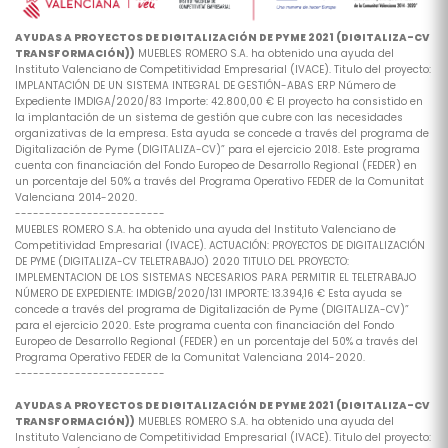
AYUDAS A PROYECTOS DE DIGITALIZACIÓN DE PYME 2021 (DIGITALIZA-CV
TRANSFORMACIÓN))
MUEBLES ROMERO S.A. ha obtenido una ayuda del
Instituto Valenciano de Competitividad Empresarial (IVACE). Titulo del proyecto:
IMPLANTACIÓN DE UN SISTEMA INTEGRAL DE GESTIÓN-ABAS ERP Número de
Expediente IMDIGA/2020/83 Importe: 42.800,00 € El proyecto ha consistido en
la implantación de un sistema de gestión que cubre con las necesidades
organizativas de la empresa. Esta ayuda se concede a través del programa de
Digitalización de Pyme (DIGITALIZA-CV)” para el ejercicio 2018. Este programa
cuenta con financiación del Fondo Europeo de Desarrollo Regional (FEDER) en
un porcentaje del 50% a través del Programa Operativo FEDER de la Comunitat
Valenciana 2014-2020.
-------------------------
MUEBLES ROMERO S.A. ha obtenido una ayuda del Instituto Valenciano de
Competitividad Empresarial (IVACE). ACTUACIÓN: PROYECTOS DE DIGITALIZACIÓN
DE PYME (DIGITALIZA-CV TELETRABAJO) 2020 TITULO DEL PROYECTO:
IMPLEMENTACION DE LOS SISTEMAS NECESARIOS PARA PERMITIR EL TELETRABAJO
NÚMERO DE EXPEDIENTE: IMDIGB/2020/131 IMPORTE: 13.394,16 € Esta ayuda se
concede a través del programa de Digitalización de Pyme (DIGITALIZA-CV)”
para el ejercicio 2020. Este programa cuenta con financiación del Fondo
Europeo de Desarrollo Regional (FEDER) en un porcentaje del 50% a través del
Programa Operativo FEDER de la Comunitat Valenciana 2014-2020.
-------------------------
AYUDAS A PROYECTOS DE DIGITALIZACIÓN DE PYME 2021 (DIGITALIZA-CV
TRANSFORMACIÓN))
MUEBLES ROMERO S.A. ha obtenido una ayuda del
Instituto Valenciano de Competitividad Empresarial (IVACE). Titulo del proyecto: