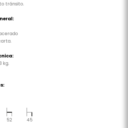
to tránsito.
neral:
acerado
arta.
cnica:
3 kg.
s:
52
45