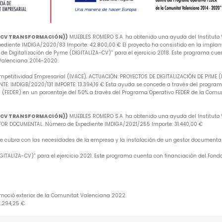
A-CV TRANSFORMACIÓN))
MUEBLES ROMERO S.A. ha obtenido una ayuda del Instituto V
iente IMDIGA/2020/83 Importe: 42.800,00 € El proyecto ha consistido en la implan
e Digitalización de Pyme (DIGITALIZA-CV)” para el ejercicio 2018. Este programa cuen
 Valenciana 2014-2020.
mpetitividad Empresarial (IVACE). ACTUACIÓN: PROYECTOS DE DIGITALIZACIÓN DE PYME 
: IMDIGB/2020/131 IMPORTE: 13.394,16 € Esta ayuda se concede a través del programa 
 (FEDER) en un porcentaje del 50% a través del Programa Operativo FEDER de la Comu
A-CV TRANSFORMACIÓN))
MUEBLES ROMERO S.A. ha obtenido una ayuda del Instituto V
R DOCUMENTAL. Número de Expediente IMDIGA/2021/255 Importe: 31.440,00 €
 que cubra con las necesidades de la empresa y la instalación de un gestor document
ITALIZA-CV)” para el ejercicio 2021. Este programa cuenta con financiación del Fondo
omoció exterior de la Comunitat Valenciana 2022
6.294,25 €