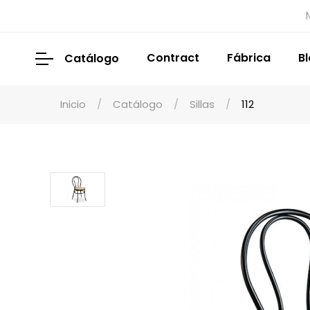
Contract
Fábrica
B
Catálogo
Inicio
Catálogo
Sillas
112