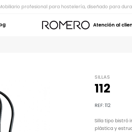
Mobiliario profesional para hostelería, diseñado para dura
log
Atención al clie
SILLAS
112
REF: 112
Silla tipo bistró
plástica y estru