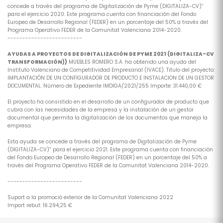
concede a través del programa de Digitalización de Pyme (DIGITALIZA-CV)”
para el ejercicio 2020. Este programa cuenta con financiación del Fondo
Europeo de Desarrollo Regional (FEDER) en un porcentaje del 50% a través del
Programa Operativo FEDER de la Comunitat Valenciana 2014-2020.
-------------------------
AYUDAS A PROYECTOS DE DIGITALIZACIÓN DE PYME 2021 (DIGITALIZA-CV
TRANSFORMACIÓN))
MUEBLES ROMERO S.A. ha obtenido una ayuda del
Instituto Valenciano de Competitividad Empresarial (IVACE). Titulo del proyecto:
IMPLANTACIÓN DE UN CONFIGURADOR DE PRODUCTO E INSTALACION DE UN GESTOR
DOCUMENTAL. Número de Expediente IMDIGA/2021/255 Importe: 31.440,00 €
El proyecto ha consistido en el desarrollo de un configurador de producto que
cubra con las necesidades de la empresa y la instalación de un gestor
documental que permita la digitalización de los documentos que maneja la
empresa.
Esta ayuda se concede a través del programa de Digitalización de Pyme
(DIGITALIZA-CV)” para el ejercicio 2021. Este programa cuenta con financiación
del Fondo Europeo de Desarrollo Regional (FEDER) en un porcentaje del 50% a
través del Programa Operativo FEDER de la Comunitat Valenciana 2014-2020.
-------------------------
Suport a la promoció exterior de la Comunitat Valenciana 2022
Import rebut: 16.294,25 €