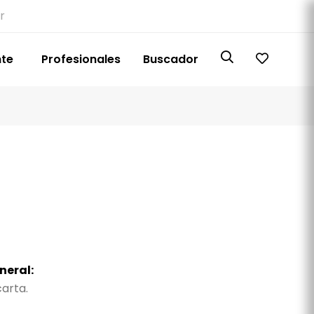
r
nte
Profesionales
Buscador
neral:
arta.