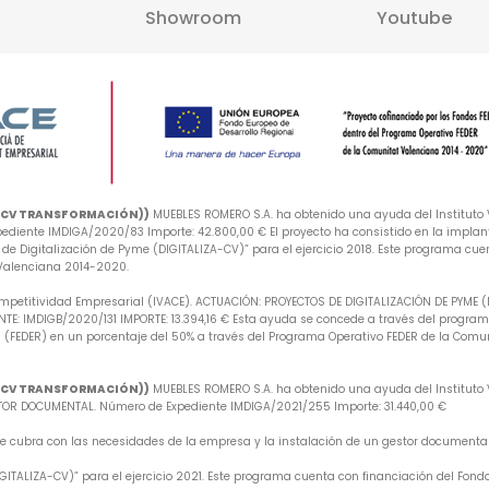
Showroom
Youtube
A-CV TRANSFORMACIÓN))
MUEBLES ROMERO S.A. ha obtenido una ayuda del Instituto V
iente IMDIGA/2020/83 Importe: 42.800,00 € El proyecto ha consistido en la implan
e Digitalización de Pyme (DIGITALIZA-CV)” para el ejercicio 2018. Este programa cuen
 Valenciana 2014-2020.
mpetitividad Empresarial (IVACE). ACTUACIÓN: PROYECTOS DE DIGITALIZACIÓN DE PYME 
: IMDIGB/2020/131 IMPORTE: 13.394,16 € Esta ayuda se concede a través del programa 
 (FEDER) en un porcentaje del 50% a través del Programa Operativo FEDER de la Comu
A-CV TRANSFORMACIÓN))
MUEBLES ROMERO S.A. ha obtenido una ayuda del Instituto V
R DOCUMENTAL. Número de Expediente IMDIGA/2021/255 Importe: 31.440,00 €
 que cubra con las necesidades de la empresa y la instalación de un gestor document
ITALIZA-CV)” para el ejercicio 2021. Este programa cuenta con financiación del Fondo