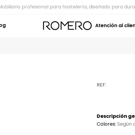
Mobiliario profesional para hostelería, diseñado para dura
log
Atención al clie
REF:
Descripción ge
Colores:
Según c