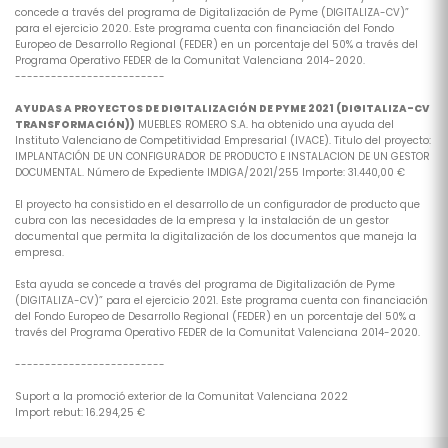
concede a través del programa de Digitalización de Pyme (DIGITALIZA-CV)”
para el ejercicio 2020. Este programa cuenta con financiación del Fondo
Europeo de Desarrollo Regional (FEDER) en un porcentaje del 50% a través del
Programa Operativo FEDER de la Comunitat Valenciana 2014-2020.
-------------------------
AYUDAS A PROYECTOS DE DIGITALIZACIÓN DE PYME 2021 (DIGITALIZA-CV
TRANSFORMACIÓN))
MUEBLES ROMERO S.A. ha obtenido una ayuda del
Instituto Valenciano de Competitividad Empresarial (IVACE). Titulo del proyecto:
IMPLANTACIÓN DE UN CONFIGURADOR DE PRODUCTO E INSTALACION DE UN GESTOR
DOCUMENTAL. Número de Expediente IMDIGA/2021/255 Importe: 31.440,00 €
El proyecto ha consistido en el desarrollo de un configurador de producto que
cubra con las necesidades de la empresa y la instalación de un gestor
documental que permita la digitalización de los documentos que maneja la
empresa.
Esta ayuda se concede a través del programa de Digitalización de Pyme
(DIGITALIZA-CV)” para el ejercicio 2021. Este programa cuenta con financiación
del Fondo Europeo de Desarrollo Regional (FEDER) en un porcentaje del 50% a
través del Programa Operativo FEDER de la Comunitat Valenciana 2014-2020.
-------------------------
Suport a la promoció exterior de la Comunitat Valenciana 2022
Import rebut: 16.294,25 €