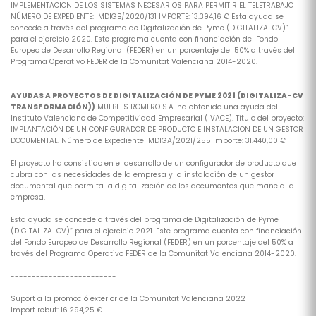
IMPLEMENTACION DE LOS SISTEMAS NECESARIOS PARA PERMITIR EL TELETRABAJO
NÚMERO DE EXPEDIENTE: IMDIGB/2020/131 IMPORTE: 13.394,16 € Esta ayuda se
concede a través del programa de Digitalización de Pyme (DIGITALIZA-CV)”
para el ejercicio 2020. Este programa cuenta con financiación del Fondo
Europeo de Desarrollo Regional (FEDER) en un porcentaje del 50% a través del
Programa Operativo FEDER de la Comunitat Valenciana 2014-2020.
-------------------------
AYUDAS A PROYECTOS DE DIGITALIZACIÓN DE PYME 2021 (DIGITALIZA-CV
TRANSFORMACIÓN))
MUEBLES ROMERO S.A. ha obtenido una ayuda del
Instituto Valenciano de Competitividad Empresarial (IVACE). Titulo del proyecto:
IMPLANTACIÓN DE UN CONFIGURADOR DE PRODUCTO E INSTALACION DE UN GESTOR
DOCUMENTAL. Número de Expediente IMDIGA/2021/255 Importe: 31.440,00 €
El proyecto ha consistido en el desarrollo de un configurador de producto que
cubra con las necesidades de la empresa y la instalación de un gestor
documental que permita la digitalización de los documentos que maneja la
empresa.
Esta ayuda se concede a través del programa de Digitalización de Pyme
(DIGITALIZA-CV)” para el ejercicio 2021. Este programa cuenta con financiación
del Fondo Europeo de Desarrollo Regional (FEDER) en un porcentaje del 50% a
través del Programa Operativo FEDER de la Comunitat Valenciana 2014-2020.
-------------------------
Suport a la promoció exterior de la Comunitat Valenciana 2022
Import rebut: 16.294,25 €