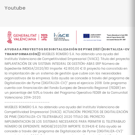
Youtube
AYUDAS A PROYECTOS DE DIGITALIZACIÓN DE PYME 2021 (DIGITALIZA-CV
TRANSFORMACIÓN))
MUEBLES ROMERO S.A. ha obtenido una ayuda del
Instituto Valenciano de Competitividad Empresarial (IVACE). Titulo del proyecto:
IMPLANTACIÓN DE UN SISTEMA INTEGRAL DE GESTIÓN-ABAS ERP Número de
Expediente IMDIGA/2020/83 Importe: 42.800,00 € El proyecto ha consistido en
la implantación de un sistema de gestión que cubre con las necesidades
organizativas de la empresa. Esta ayuda se concede a través del programa de
Digitalización de Pyme (DIGITALIZA-CV)” para el ejercicio 2018. Este programa
cuenta con financiación del Fondo Europeo de Desarrollo Regional (FEDER) en
un porcentaje del 50% a través del Programa Operativo FEDER de la Comunitat
Valenciana 2014-2020.
-------------------------
MUEBLES ROMERO S.A. ha obtenido una ayuda del Instituto Valenciano de
Competitividad Empresarial (IVACE). ACTUACIÓN: PROYECTOS DE DIGITALIZACIÓN
DE PYME (DIGITALIZA-CV TELETRABAJO) 2020 TITULO DEL PROYECTO:
IMPLEMENTACION DE LOS SISTEMAS NECESARIOS PARA PERMITIR EL TELETRABAJO
NÚMERO DE EXPEDIENTE: IMDIGB/2020/131 IMPORTE: 13.394,16 € Esta ayuda se
concede a través del programa de Digitalización de Pyme (DIGITALIZA-CV)”