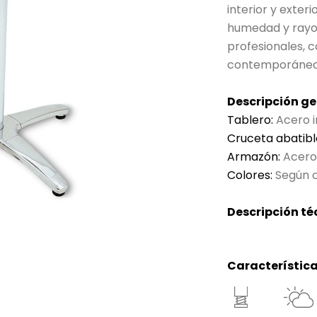
interior y exteri
humedad y rayos
profesionales, c
contemporánea
Descripción ge
Tablero:
Acero i
Cruceta abatibl
Armazón:
Acero 
Colores:
Según c
Descripción té
Característica