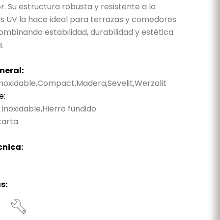
or. Su estructura robusta y resistente a la
 UV la hace ideal para terrazas y comedores
ombinando estabilidad, durabilidad y estética
.
neral:
noxidable,Compact,Madera,Sevelit,Werzalit
e:
inoxidable,Hierro fundido
arta.
cnica:
s: