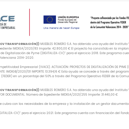
A-CV TRANSFORMACIÓN))
MUEBLES ROMERO S.A. ha obtenido una ayuda del Instituto V
iente IMDIGA/2020/83 Importe: 42.800,00 € El proyecto ha consistido en la implan
e Digitalización de Pyme (DIGITALIZA-CV)” para el ejercicio 2018. Este programa cuen
 Valenciana 2014-2020.
mpetitividad Empresarial (IVACE). ACTUACIÓN: PROYECTOS DE DIGITALIZACIÓN DE PYME 
: IMDIGB/2020/131 IMPORTE: 13.394,16 € Esta ayuda se concede a través del programa 
 (FEDER) en un porcentaje del 50% a través del Programa Operativo FEDER de la Comu
A-CV TRANSFORMACIÓN))
MUEBLES ROMERO S.A. ha obtenido una ayuda del Instituto V
R DOCUMENTAL. Número de Expediente IMDIGA/2021/255 Importe: 31.440,00 €
 que cubra con las necesidades de la empresa y la instalación de un gestor document
ITALIZA-CV)” para el ejercicio 2021. Este programa cuenta con financiación del Fondo