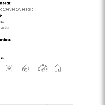
neral:
,Sevelit,Werzalit
e:
nio
arta.
cnica:
s: