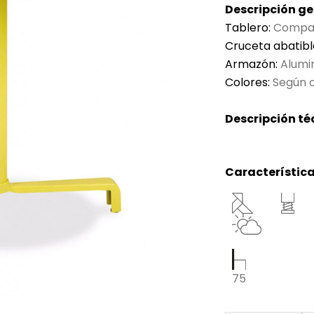
Descripción ge
Tablero:
Compact
Cruceta abatibl
Armazón:
Alumi
Colores:
Según c
Descripción té
Característica
75