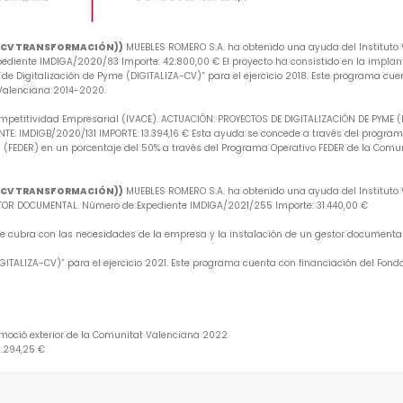
A-CV TRANSFORMACIÓN))
MUEBLES ROMERO S.A. ha obtenido una ayuda del Instituto V
iente IMDIGA/2020/83 Importe: 42.800,00 € El proyecto ha consistido en la implan
e Digitalización de Pyme (DIGITALIZA-CV)” para el ejercicio 2018. Este programa cuen
 Valenciana 2014-2020.
mpetitividad Empresarial (IVACE). ACTUACIÓN: PROYECTOS DE DIGITALIZACIÓN DE PYME 
: IMDIGB/2020/131 IMPORTE: 13.394,16 € Esta ayuda se concede a través del programa 
 (FEDER) en un porcentaje del 50% a través del Programa Operativo FEDER de la Comu
A-CV TRANSFORMACIÓN))
MUEBLES ROMERO S.A. ha obtenido una ayuda del Instituto V
R DOCUMENTAL. Número de Expediente IMDIGA/2021/255 Importe: 31.440,00 €
 que cubra con las necesidades de la empresa y la instalación de un gestor document
ITALIZA-CV)” para el ejercicio 2021. Este programa cuenta con financiación del Fondo
omoció exterior de la Comunitat Valenciana 2022
6.294,25 €