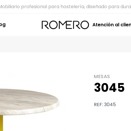
Mobiliario profesional para hostelería, diseñado para dura
log
Atención al clie
MESAS
3045
REF: 3045