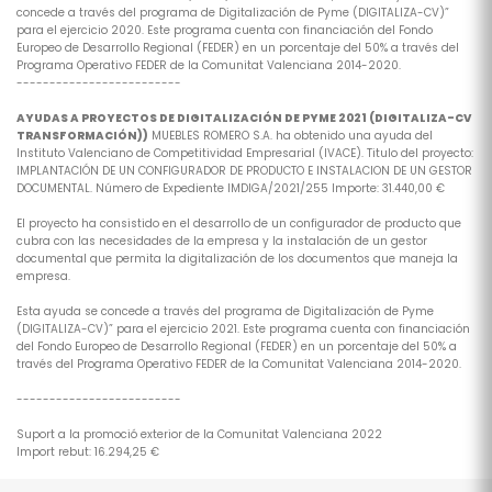
concede a través del programa de Digitalización de Pyme (DIGITALIZA-CV)”
para el ejercicio 2020. Este programa cuenta con financiación del Fondo
Europeo de Desarrollo Regional (FEDER) en un porcentaje del 50% a través del
Programa Operativo FEDER de la Comunitat Valenciana 2014-2020.
-------------------------
AYUDAS A PROYECTOS DE DIGITALIZACIÓN DE PYME 2021 (DIGITALIZA-CV
TRANSFORMACIÓN))
MUEBLES ROMERO S.A. ha obtenido una ayuda del
Instituto Valenciano de Competitividad Empresarial (IVACE). Titulo del proyecto:
IMPLANTACIÓN DE UN CONFIGURADOR DE PRODUCTO E INSTALACION DE UN GESTOR
DOCUMENTAL. Número de Expediente IMDIGA/2021/255 Importe: 31.440,00 €
El proyecto ha consistido en el desarrollo de un configurador de producto que
cubra con las necesidades de la empresa y la instalación de un gestor
documental que permita la digitalización de los documentos que maneja la
empresa.
Esta ayuda se concede a través del programa de Digitalización de Pyme
(DIGITALIZA-CV)” para el ejercicio 2021. Este programa cuenta con financiación
del Fondo Europeo de Desarrollo Regional (FEDER) en un porcentaje del 50% a
través del Programa Operativo FEDER de la Comunitat Valenciana 2014-2020.
-------------------------
Suport a la promoció exterior de la Comunitat Valenciana 2022
Import rebut: 16.294,25 €