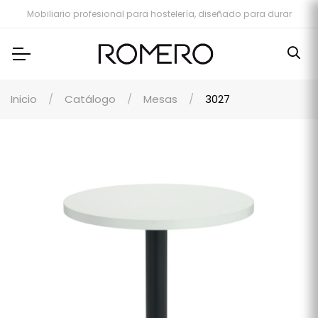
Mobiliario profesional para hostelería, diseñado para durar
Inicio
Catálogo
Mesas
3027