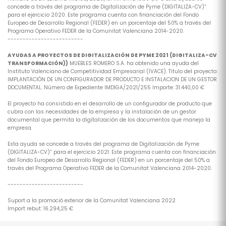
concede a través del programa de Digitalización de Pyme (DIGITALIZA-CV)”
para el ejercicio 2020. Este programa cuenta con financiación del Fondo
Europeo de Desarrollo Regional (FEDER) en un porcentaje del 50% a través del
Programa Operativo FEDER de la Comunitat Valenciana 2014-2020.
-------------------------
AYUDAS A PROYECTOS DE DIGITALIZACIÓN DE PYME 2021 (DIGITALIZA-CV
TRANSFORMACIÓN))
MUEBLES ROMERO S.A. ha obtenido una ayuda del
Instituto Valenciano de Competitividad Empresarial (IVACE). Titulo del proyecto:
IMPLANTACIÓN DE UN CONFIGURADOR DE PRODUCTO E INSTALACION DE UN GESTOR
DOCUMENTAL. Número de Expediente IMDIGA/2021/255 Importe: 31.440,00 €
El proyecto ha consistido en el desarrollo de un configurador de producto que
cubra con las necesidades de la empresa y la instalación de un gestor
documental que permita la digitalización de los documentos que maneja la
empresa.
Esta ayuda se concede a través del programa de Digitalización de Pyme
(DIGITALIZA-CV)” para el ejercicio 2021. Este programa cuenta con financiación
del Fondo Europeo de Desarrollo Regional (FEDER) en un porcentaje del 50% a
través del Programa Operativo FEDER de la Comunitat Valenciana 2014-2020.
-------------------------
Suport a la promoció exterior de la Comunitat Valenciana 2022
Import rebut: 16.294,25 €