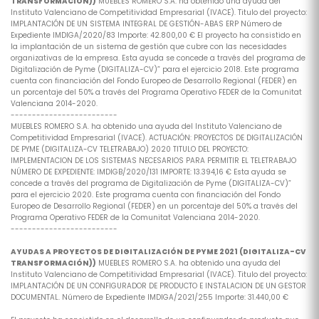
TRANSFORMACIÓN))
MUEBLES ROMERO S.A. ha obtenido una ayuda del
Instituto Valenciano de Competitividad Empresarial (IVACE). Titulo del proyecto:
IMPLANTACIÓN DE UN SISTEMA INTEGRAL DE GESTIÓN-ABAS ERP Número de
Expediente IMDIGA/2020/83 Importe: 42.800,00 € El proyecto ha consistido en
la implantación de un sistema de gestión que cubre con las necesidades
organizativas de la empresa. Esta ayuda se concede a través del programa de
Digitalización de Pyme (DIGITALIZA-CV)” para el ejercicio 2018. Este programa
cuenta con financiación del Fondo Europeo de Desarrollo Regional (FEDER) en
un porcentaje del 50% a través del Programa Operativo FEDER de la Comunitat
Valenciana 2014-2020.
-------------------------
MUEBLES ROMERO S.A. ha obtenido una ayuda del Instituto Valenciano de
Competitividad Empresarial (IVACE). ACTUACIÓN: PROYECTOS DE DIGITALIZACIÓN
DE PYME (DIGITALIZA-CV TELETRABAJO) 2020 TITULO DEL PROYECTO:
IMPLEMENTACION DE LOS SISTEMAS NECESARIOS PARA PERMITIR EL TELETRABAJO
NÚMERO DE EXPEDIENTE: IMDIGB/2020/131 IMPORTE: 13.394,16 € Esta ayuda se
concede a través del programa de Digitalización de Pyme (DIGITALIZA-CV)”
para el ejercicio 2020. Este programa cuenta con financiación del Fondo
Europeo de Desarrollo Regional (FEDER) en un porcentaje del 50% a través del
Programa Operativo FEDER de la Comunitat Valenciana 2014-2020.
-------------------------
AYUDAS A PROYECTOS DE DIGITALIZACIÓN DE PYME 2021 (DIGITALIZA-CV
TRANSFORMACIÓN))
MUEBLES ROMERO S.A. ha obtenido una ayuda del
Instituto Valenciano de Competitividad Empresarial (IVACE). Titulo del proyecto:
IMPLANTACIÓN DE UN CONFIGURADOR DE PRODUCTO E INSTALACION DE UN GESTOR
DOCUMENTAL. Número de Expediente IMDIGA/2021/255 Importe: 31.440,00 €